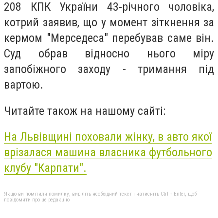
208 КПК України 43-річного чоловіка,
котрий заявив, що у момент зіткнення за
кермом "Мерседеса" перебував саме він.
Суд обрав відносно нього міру
запобіжного заходу - тримання під
вартою.
Читайте також на нашому сайті:
На Львівщині поховали жінку, в авто якої
врізалася машина власника футбольного
клубу "Карпати".
Якщо ви помітили помилку, виділіть необхідний текст і натисніть Ctrl + Enter, щоб
повідомити про це редакцію