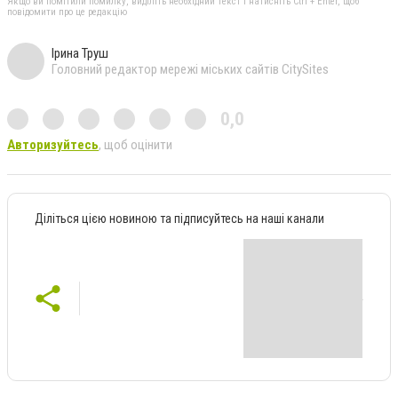
Якщо ви помітили помилку, виділіть необхідний текст і натисніть Ctrl + Enter, щоб
повідомити про це редакцію
Ірина Труш
Головний редактор мережі міських сайтів CitySites
0,0
Авторизуйтесь
, щоб оцінити
Діліться цією новиною та підписуйтесь на наші канали