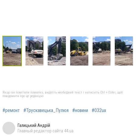
Якщо ви помітили помилку, виділіть необхідний текст і натисніть Ctrl + Enter, щоб
повідомити про це редакцію
#ремонт
#Трускавецька_Пулюя
#новини
#032ua
Галицький Андрій
Главный редактор сайта 44.ua