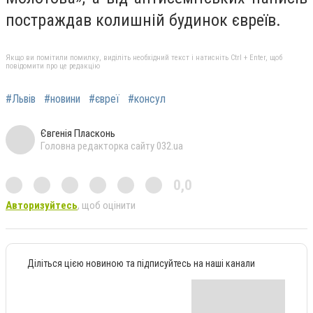
постраждав колишній будинок євреїв.
Якщо ви помітили помилку, виділіть необхідний текст і натисніть Ctrl + Enter, щоб
повідомити про це редакцію
#Львів
#новини
#євреї
#консул
Євгенія Пласконь
Головна редакторка сайту 032.ua
0,0
Авторизуйтесь
, щоб оцінити
Діліться цією новиною та підписуйтесь на наші канали