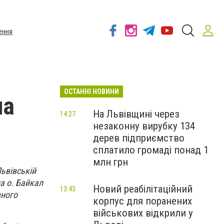
ення
ОСТАННІ НОВИНИ
на
На Львівщині через
14:27
незаконну вирубку 134
дерев підприємство
сплатило громаді понад 1
млн грн
ьвівській
а о. Байкал
Новий реабілітаційний
13:43
вного
корпус для поранених
військових відкрили у