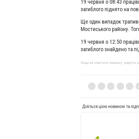
19 червня о 08:43 праці
загиблого піднято на по
Ще один випадок трапивс
Мостиського району. Тог
19 червня о 12:50 праці
загиблого знайдено та п
Якщо ви помітили помилку, виділіть нео
Діліться цією новиною та підп