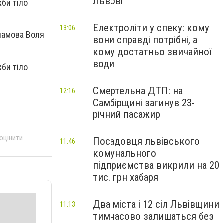
Львові
жби тіло
Електроліти у спеку: кому
13:06
рламова Воля
вони справді потрібні, а
кому достатньо звичайної
води
жби тіло
Смертельна ДТП: на
12:16
Самбірщині загинув 23-
річний пасажир
 оцінити
Посадовця львівського
11:46
комунального
підприємства викрили на 20
тис. грн хабаря
Два міста і 12 сіл Львівщини
11:13
тимчасово залишаться без