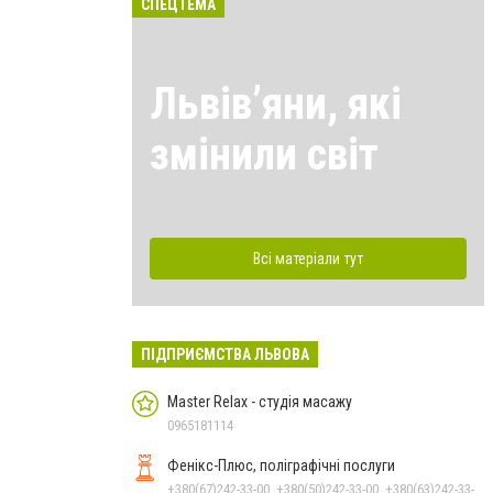
СПЕЦТЕМА
Львівʼяни, які
змінили світ
Всі матеріали тут
ПІДПРИЄМСТВА ЛЬВОВА
Master Relax - студія масажу
0965181114
Фенікс-Плюс, поліграфічні послуги
+380(67)242-33-00, +380(50)242-33-00, +380(63)242-33-00