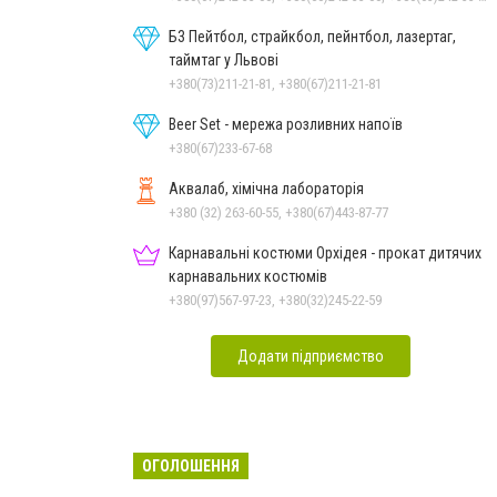
Б3 Пейтбол, страйкбол, пейнтбол, лазертаг,
таймтаг у Львові
+380(73)211-21-81, +380(67)211-21-81
Beer Set - мережа розливних напоїв
+380(67)233-67-68
Аквалаб, хімічна лабораторія
+380 (32) 263-60-55, +380(67)443-87-77
Карнавальні костюми Орхідея - прокат дитячих
карнавальних костюмів
+380(97)567-97-23, +380(32)245-22-59
Додати підприємство
ОГОЛОШЕННЯ