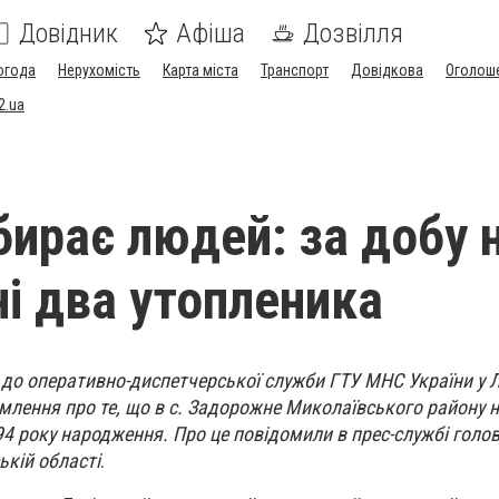
Довідник
Афіша
Дозвілля
огода
Нерухомість
Карта міста
Транспорт
Довідкова
Оголош
2.ua
бирає людей: за добу 
і два утопленика
 до оперативно-диспетчерської служби ГТУ МНС України у Л
млення про те, що в с. Задорожне Миколаївського району н
4 року народження. Про це повідомили в прес-службі голо
ькій області
.