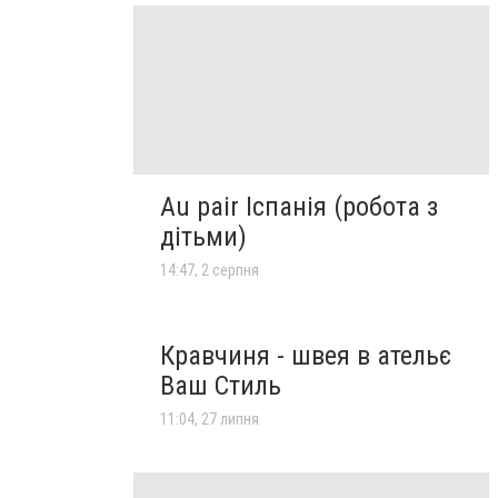
Au pair Іспанія (робота з
дітьми)
14:47, 2 серпня
Кравчиня - швея в ательє
Ваш Стиль
11:04, 27 липня