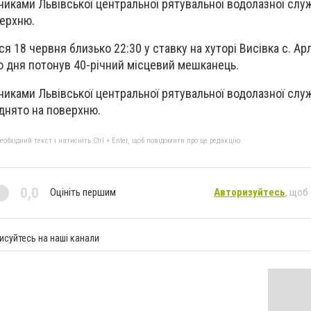
вниками Львівської центральної рятувальної водолазної слу
верхню.
я 18 червня близько 22:30 у ставку на хуторі Висівка с. А
о дня потонув 40-річний місцевий мешканець.
вниками Львівської центральної рятувальної водолазної слу
іднято на поверхню.
бхідний текст і натисніть Ctrl + Enter, щоб повідомити про це редакцію
0,0
Оцініть першим
Авторизуйтесь
, щоб
исуйтесь на наші канали