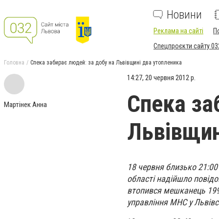
Новини
Реклама на сайті
П
Спецпроєкти сайту 03
Головна
Спека забирає людей: за добу на Львівщині два утопленика
14:27, 20 червня 2012 р.
Спека за
Мартінек Анна
Львівщин
18 червня близько 21:00
області надійшло повідо
втопився мешканець 199
управління МНС у Львівс