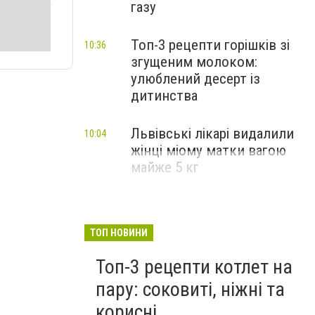
газу
Топ-3 рецепти горішків зі
10:36
згущеним молоком:
улюблений десерт із
дитинства
Львівські лікарі видалили
10:04
жінці міому матки вагою
майже 5 кг
ТОП НОВИНИ
Топ-3 рецепти котлет на
пару: соковиті, ніжні та
корисні