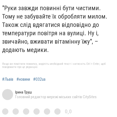
"Руки завжди повинні бути чистими.
Тому не забувайте їх обробляти милом.
Також слід вдягатися відповідно до
температури повітря на вулиці. Ну і,
звичайно, вживати вітамінну їжу", –
додають медики.
Якщо ви помітили помилку, виділіть необхідний текст і натисніть Ctrl + Enter, щоб
повідомити про це редакцію
#Львів
#новини
#032ua
Ірина Труш
Головний редактор мережі міських сайтів CitySites
0,0