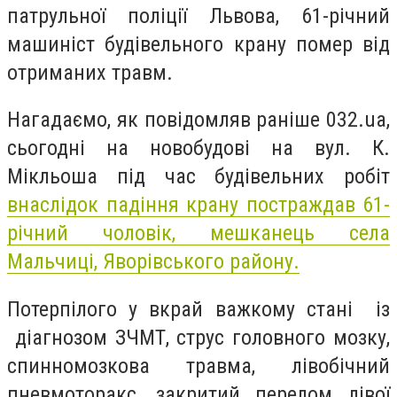
патрульної поліції Львова, 61-річний
машиніст будівельного крану помер від
отриманих травм.
Нагадаємо, як повідомляв раніше 032.ua,
сьогодні на новобудові на вул. К.
Мікльоша під час будівельних робіт
внаслідок падіння крану постраждав 61-
річний чоловік, мешканець села
Мальчиці, Яворівського району.
Потерпілого у вкрай важкому стані із
діагнозом ЗЧМТ, струс головного мозку,
спинномозкова травма, лівобічний
пневмоторакс, закритий перелом лівої