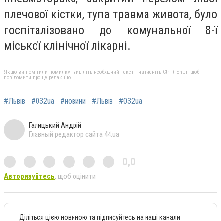
плечової кістки, тупа травма живота, було
госпіталізовано до комунальної 8-ї
міської клінічної лікарні.
Якщо ви помітили помилку, виділіть необхідний текст і натисніть Ctrl + Enter, щоб
повідомити про це редакцію
#Львів
#032ua
#новини
#Львів
#032ua
Галицький Андрій
Главный редактор сайта 44.ua
0,0
Авторизуйтесь
, щоб оцінити
Діліться цією новиною та підписуйтесь на наші канали