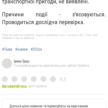
транспортної пригоди, не виявлені.
Причини події - з'ясовуються.
Проводиться дослідча перевірка.
Якщо ви помітили помилку, виділіть необхідний текст і натисніть Ctrl + Enter, щоб
повідомити про це редакцію
#Львів
#новини
#032ua
Ірина Труш
Головний редактор мережі міських сайтів CitySites
0,0
Авторизуйтесь
, щоб оцінити
Діліться цією новиною та підписуйтесь на наші канали