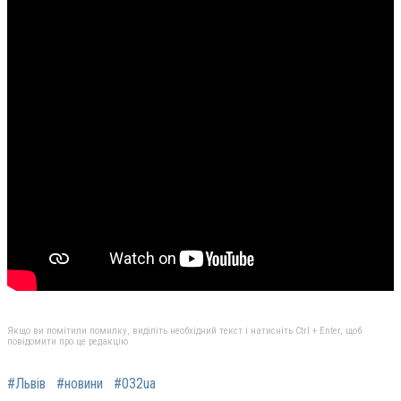
Якщо ви помітили помилку, виділіть необхідний текст і натисніть Ctrl + Enter, щоб
повідомити про це редакцію
#Львів
#новини
#032ua