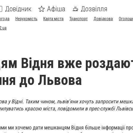
Довідник
Афіша
Дозвілля
огода
Нерухомість
Карта міста
Транспорт
Довідкова
Оголош
2.ua
ям Відня вже роздаю
ня до Львова
ва у Відні. Таким чином, львів’яни хочуть запросити мешк
милуватись красою міста, повідомили в прес-службі Львівсь
ми ми хочемо дати мешканцям Відня більше інформації про 