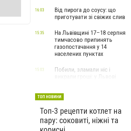
Від пирога до соусу: що
16:03
приготувати зі свіжих слив
На Львівщині 17–18 серпня
15:35
тимчасово припинять
газопостачання у 14
населених пунктах
Побили, зламали ніс і
15:03
викрали гроші: у Львові
затримали підозрюваних у
розбої
ТОП НОВИНИ
Топ-3 рецепти котлет на
пару: соковиті, ніжні та
корисні