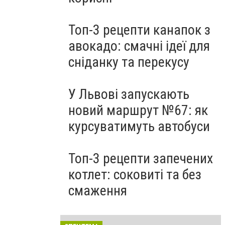
Топ-3 рецепти канапок з
авокадо: смачні ідеї для
сніданку та перекусу
У Львові запускають
новий маршрут №67: як
курсуватимуть автобуси
Топ-3 рецепти запечених
котлет: соковиті та без
смаження