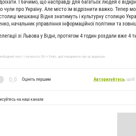
 доїхати. І бачимо, що насправді для багатьох людей є відкр
то чули про Україну. Але місто їм відрізнити важко. Тепер 
 столиці мешканці Відня знатимуть і культурну столицю Украї
нко, начальник управління інформаційної політики та зовні
легації зі Львова у Відні, протягом 4 годин роздали вже 4 т
бхідний текст і натисніть Ctrl + Enter, щоб повідомити про це редакцію
0,0
Оцініть першим
Авторизуйтесь
, щоб
исуйтесь на наші канали