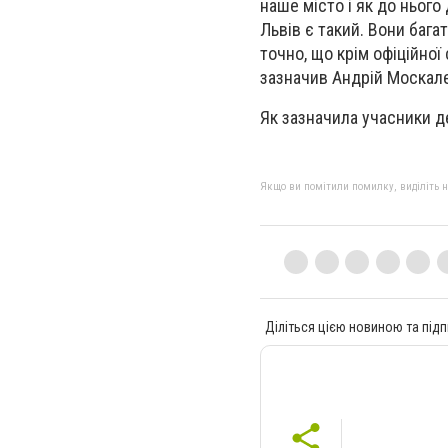
наше місто і як до нього
Львів є такий. Вони бага
точно, що крім офіційної
зазначив Андрій Москале
Як зазначила учасники де
Якщо ви помітили помилку, виділіть нео
Діліться цією новиною та підп