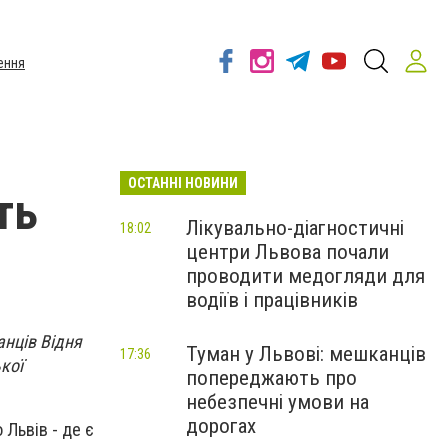
ення
ОСТАННІ НОВИНИ
ть
Лікувально-діагностичні
18:02
центри Львова почали
проводити медогляди для
водіїв і працівників
анців Відня
Туман у Львові: мешканців
17:36
кої
попереджають про
небезпечні умови на
дорогах
Львів - де є