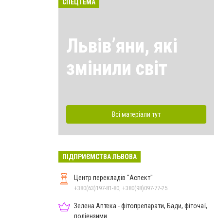
СПЕЦТЕМА
Львівʼяни, які
змінили світ
Всі матеріали тут
ПІДПРИЄМСТВА ЛЬВОВА
Центр перекладів "Аспект"
+380(63)197-81-80, +380(98)097-77-25
Зелена Аптека - фітопрепарати, Бади, фіточаї,
поліензими