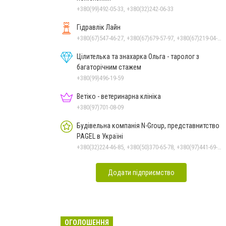
+380(99)492-05-33, +380(32)242-06-33
Гідравлік Лайн
+380(67)547-46-27, +380(67)679-57-97, +380(67)219-04-57, +380(50)383-31-07, +380(67)219-04-70, +380(67)693-31-07
Цілителька та знахарка Ольга - таролог з
багаторічним стажем
+380(99)496-19-59
Ветіко - ветеринарна клініка
+380(97)701-08-09
Будівельна компанія N-Group, представнитство
PAGEL в Україні
+380(32)224-46-85, +380(50)370-65-78, +380(97)441-69-79
Додати підприємство
ОГОЛОШЕННЯ