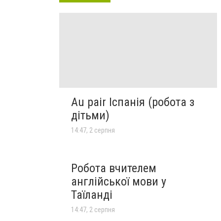
Au pair Іспанія (робота з
дітьми)
14:47, 2 серпня
Робота вчителем
англійської мови у
Таїланді
14:47, 2 серпня