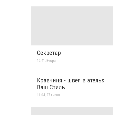
Секретар
12:41, Вчора
Кравчиня - швея в ательє
Ваш Стиль
11:04, 27 липня