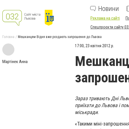
Новини
Реклама на сайті
П
Спецпроєкти сайту 03
Головна
Мешканцям Відня вже роздають запрошення до Львова
17:00, 23 квітня 2012 р.
Мешканц
Мартінек Анна
запрошен
Зараз тривають Дні Льво
приїхати до Львова і по
міськради
.
«Такими міні-запрошення