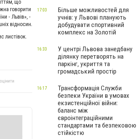
иттям, що
можна говорити
Більше можливостей для
17:03
ни - Львів», -
учнів: у Львові планують
шніх відносин.
добудувати спортивний
комплекс на Золотій
ис листівок.
У центрі Львова занедбану
16:33
ділянку перетворять на
паркінг, укриття та
громадський простір
 оцінити
Трансформація Служби
16:17
безпеки України в умовах
екзистенційної війни:
баланс між
євроінтеграційними
стандартами та безпековою
стійкістю