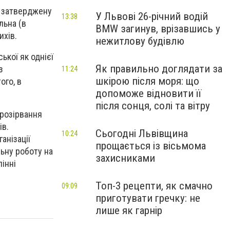
ть затверджену
У Львові 26-річний водій
13:38
льна (в
BMW загинув, врізавшись у
ихів.
нежитлову будівлю
ької як однієї
Як правильно доглядати за
з
11:24
шкірою після моря: що
ого, в
допоможе відновити її
після сонця, солі та вітру
 розірвання
ів.
Сьогодні Львівщина
10:24
анізації
прощається із вісьмома
ьну роботу на
захисниками
інні
Топ-3 рецепти, як смачно
09:09
приготувати гречку: не
лише як гарнір