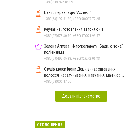
+38 (098) 826-88-09
Центр перекладів "Аспект"
+380(63)197-81-80, +380(98)097-77-25
Key4all - виготовлення автоключів
+380(67)673-30-70, +380(97)071-99-57
Зелена Аптека - фітопрепарати, Бади, фіточаї,
поліензими
+380(99)492-05-33, +380(32)242-06-33
Студія краси Ілони Демків- нарощевання
волосся, кератинування, навчання, манікюр,
педикюр, перманент
+380(98)000-47-00
Додати підприємство
ОГОЛОШЕННЯ