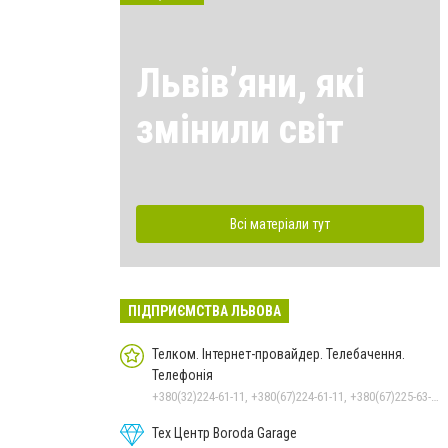
Львівʼяни, які
змінили світ
Всі матеріали тут
ПІДПРИЄМСТВА ЛЬВОВА
Телком. Інтернет-провайдер. Телебачення.
Телефонія
+380(32)224-61-11, +380(67)224-61-11, +380(67)225-63-33
Тех Центр Boroda Garage