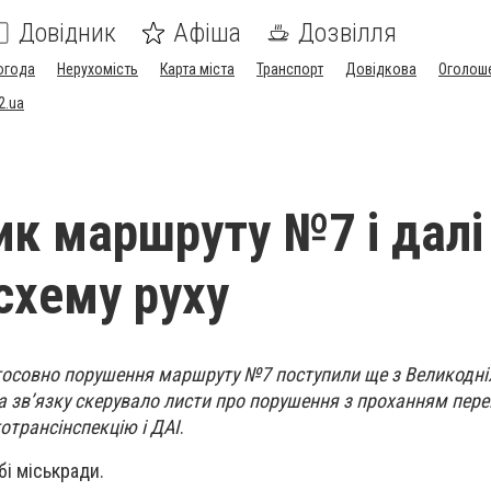
Довідник
Афіша
Дозвілля
огода
Нерухомість
Карта міста
Транспорт
Довідкова
Оголош
2.ua
ик маршруту №7 і далі
схему руху
тосовно порушення маршруту №7 поступили ще з Великодніх
а зв’язку скерувало листи про порушення з проханням пере
отрансінспекцію і ДАІ
.
і міськради.