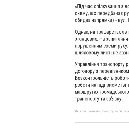
«Під час спілкування з в
схему, що передбачає рух
обидва напрямки) - вул. 
Однак, на трафаретах авт
з кінцевих. На запитання
порушенням схеми руху, о
шляховому листі не зазн
Управління транспорту р
договору з перевізником 
Безконтрольність роботи 
роботи на підприємстві 
маршрутах громадського 
транспорту та зв’язку.
Якщо ви помітили помилку, виділіть нео