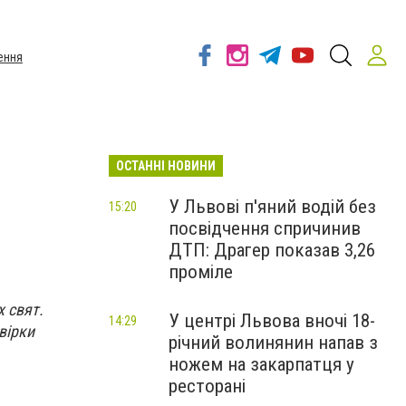
ення
ОСТАННІ НОВИНИ
У Львові п'яний водій без
15:20
посвідчення спричинив
ДТП: Драгер показав 3,26
проміле
 свят.
У центрі Львова вночі 18-
14:29
вірки
річний волинянин напав з
ножем на закарпатця у
ресторані