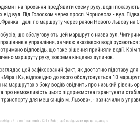
одіями і на прохання пред’явити схему руху, водії показую
 від вул. Під Голоском через просп. Чорновола - вул. Підва
І.Франка і далі по маршруту через район Нового Львову на С
обусів, що обслуговують цей маршрут є назва вул. Чигиринс
 працівників управління, за чиєю вказівкою водії рухаються 
тримано відповідь, що таке рішення прийняли водії. Крім т
ачено маршруту руху, зокрема кінцевих зупинок.
озглядає цей зафіксований факт, як достатню підставу для
«Міра і К», відповідно до якого обслуговується 10 маршрут
на маршрутах з боку водіїв свідчить про низький рівень орг
та про неможливість цього підприємства гарантувати стабіл
транспорту для мешканців м. Львова», - зазначили в управл
бхідний текст і натисніть Ctrl + Enter, щоб повідомити про це редакцію