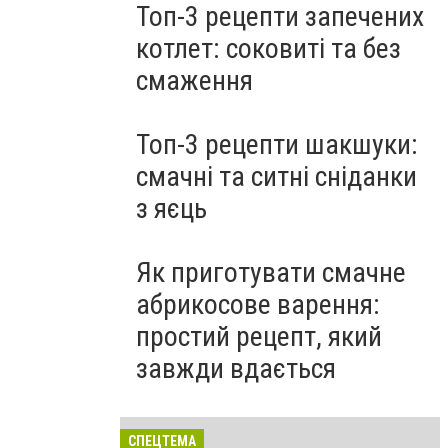
Топ-3 рецепти запечених
котлет: соковиті та без
смаження
Топ-3 рецепти шакшуки:
смачні та ситні сніданки
з яєць
Як приготувати смачне
абрикосове варення:
простий рецепт, який
завжди вдається
СПЕЦТЕМА