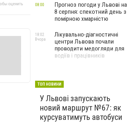
Прогноз погоди у Львові на
тобы оценить
08:00
8 серпня: спекотний день з
помірною хмарністю
Лікувально-діагностичні
18:02
Вчора
центри Львова почали
проводити медогляди для
водіїв і працівників
ТОП НОВИНИ
У Львові запускають
новий маршрут №67: як
курсуватимуть автобуси