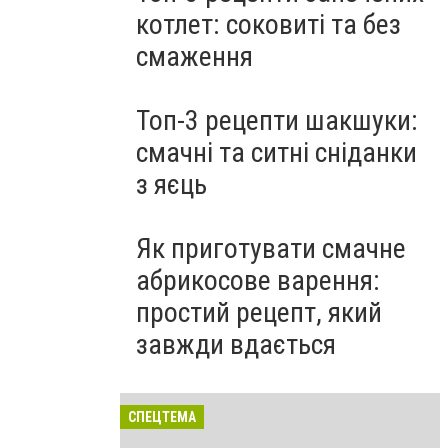
котлет: соковиті та без
смаження
Топ-3 рецепти шакшуки:
смачні та ситні сніданки
з яєць
Як приготувати смачне
абрикосове варення:
простий рецепт, який
завжди вдається
СПЕЦТЕМА