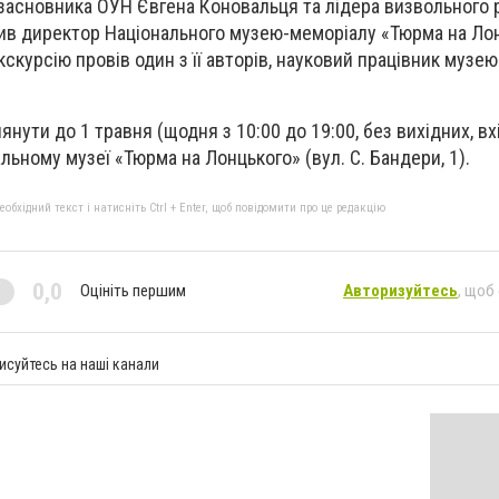
 засновника ОУН Євгена Коновальця та лідера визвольного 
рив директор Національного музею-меморіалу «Тюрма на Ло
скурсію провів один з її авторів, науковий працівник музею
нути до 1 травня (щодня з 10:00 до 19:00, без вихідних, вх
ьному музеї «Тюрма на Лонцького» (вул. С. Бандери, 1).
бхідний текст і натисніть Ctrl + Enter, щоб повідомити про це редакцію
0,0
Оцініть першим
Авторизуйтесь
, щоб
исуйтесь на наші канали