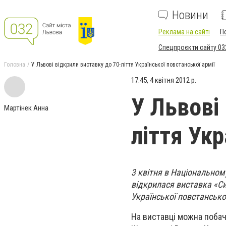
Новини
Реклама на сайті
П
Спецпроєкти сайту 03
Головна
У Львові відкрили виставку до 70-ліття Української повстанської армії
17:45, 4 квітня 2012 р.
У Львові
Мартінек Анна
ліття Укр
3 квітня в Національном
відкрилася виставка «Си
Української повстансько
На виставці можна побач