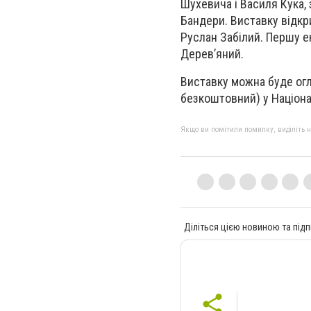
Шухевича і Василя Кука,
Бандери. Виставку відк
Руслан Забілий. Першу ек
Дерев’яний.
Виставку можна буде огля
безкоштовний) у Націонал
Якщо ви помітили помилку, виділіть нео
Діліться цією новиною та підп