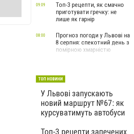
Топ-3 рецепти, як смачно
09:09
приготувати гречку: не
лише як гарнір
Прогноз погоди у Львові на
08:00
8 серпня: спекотний день з
помірною хмарністю
ТОП НОВИНИ
У Львові запускають
новий маршрут №67: як
курсуватимуть автобуси
Топ-3 рецепти запечених