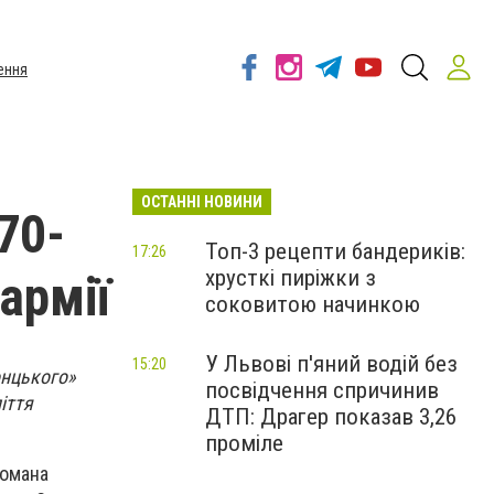
ення
ОСТАННІ НОВИНИ
70-
Топ-3 рецепти бандериків:
17:26
хрусткі пиріжки з
армії
соковитою начинкою
У Львові п'яний водій без
15:20
онцького»
посвідчення спричинив
іття
ДТП: Драгер показав 3,26
проміле
Романа