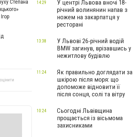
руху Степана
У центрі Львова вночі 18-
14:29
нцького»
річний волинянин напав з
 Ігор
ножем на закарпатця у
ресторані
ід
У Львові 26-річний водій
13:38
BMW загинув, врізавшись у
нежитлову будівлю
Як правильно доглядати за
11:24
шкірою після моря: що
 оцінити
допоможе відновити її
після сонця, солі та вітру
Сьогодні Львівщина
10:24
прощається із вісьмома
захисниками