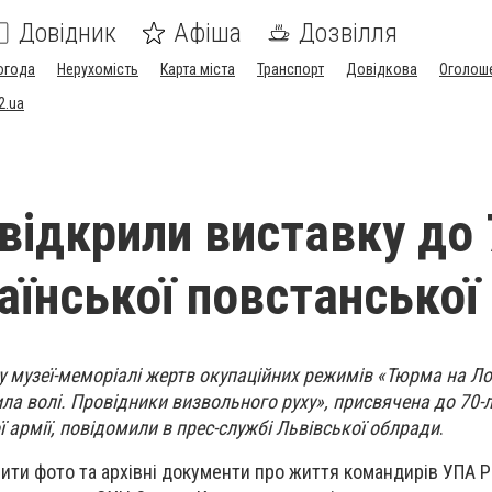
Довідник
Афіша
Дозвілля
огода
Нерухомість
Карта міста
Транспорт
Довідкова
Оголош
2.ua
 відкрили виставку до 
аїнської повстанської 
у музеї-меморіалі жертв окупаційних режимів «Тюрма на Л
ла волі. Провідники визвольного руху», присвячена до 70-л
ї армії, повідомили в прес-службі Львівської облради
.
ити фото та архівні документи про життя командирів УПА 