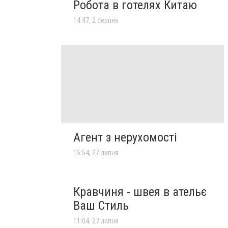
Робота в готелях Китаю
14:47, 2 серпня
Агент з нерухомості
15:54, 27 липня
Кравчиня - швея в ательє
Ваш Стиль
11:04, 27 липня