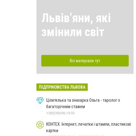
Львівʼяни, які
змінили світ
Всі матеріали тут
ПІДПРИЄМСТВА ЛЬВОВА
Цілителька та знахарка Ольга - таролог з
багаторічним стажем
+380(99)496-19-59
КОНТЕХ. Інтернет, печатки і штампи, пластикові
картки