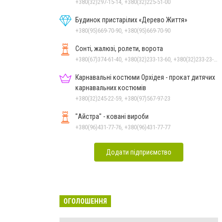
+380(32)297-15-14, +380(32)225-51-00
Будинок пристарілих «Дерево Життя»
+380(95)669-70-90, +380(95)669-70-90
Сонті, жалюзі, ролети, ворота
+380(67)374-61-40, +380(32)233-13-60, +380(32)233-23-77
Карнавальні костюми Орхідея - прокат дитячих
карнавальних костюмів
+380(32)245-22-59, +380(97)567-97-23
"Айстра" - ковані вироби
+380(96)431-77-76, +380(96)431-77-77
Додати підприємство
ОГОЛОШЕННЯ