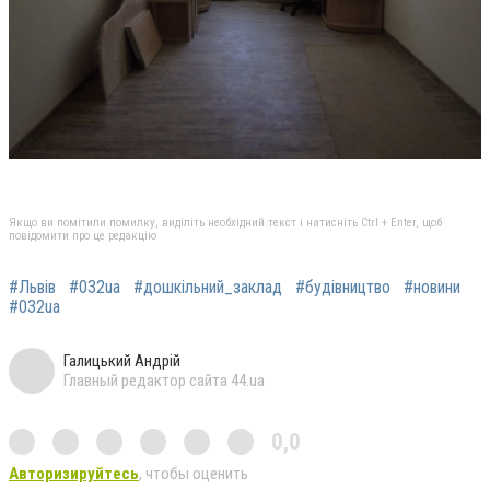
Якщо ви помітили помилку, виділіть необхідний текст і натисніть Ctrl + Enter, щоб
повідомити про це редакцію
#Львів
#032ua
#дошкільний_заклад
#будівництво
#новини
#032ua
Галицький Андрій
Главный редактор сайта 44.ua
0,0
Авторизируйтесь
, чтобы оценить