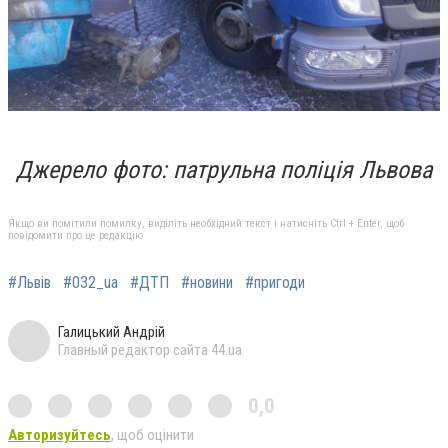
Джерело фото: патрульна поліція Львова
Якщо ви помітили помилку, виділіть необхідний текст і натисніть Ctrl + Enter, щоб
повідомити про це редакцію
#Львів
#032_ua
#ДТП
#новини
#пригоди
Галицький Андрій
Главный редактор сайта 44.ua
0,0
Авторизуйтесь
, щоб оцінити