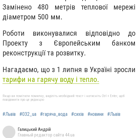
Замінено 480 метрів теплової мережі
діаметром 500 мм.
Роботи виконувалися відповідно до
Проекту з Європейським банком
реконструкції та розвитку.
Нагадаємо, що з 1 липня в Україні зросли
тарифи на гарячу воду і тепло.
Якщо ви помітили помилку, виділіть необхідний текст і натисніть Ctrl + Enter, щоб
повідомити про це редакцію
#Львів
#032_ua
#гаряча_вода
#сихів
#новини
#Львів
Галицький Андрій
Главный редактор сайта 44.ua