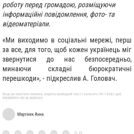
роботу перед громадою, розміщуючи
інформаційні повідомлення, фото- та
відеоматеріали
.
«Ми виходимо в соціальні мережі, перш
за все, для того, щоб кожен українець міг
звернутися до нас безпосередньо,
минаючи складні бюрократичні
перешкоди», - підкреслив А. Головач.
Якщо ви помітили помилку, виділіть необхідний текст і натисніть Ctrl + Enter, щоб
повідомити про це редакцію
Мартінек Анна
0,0