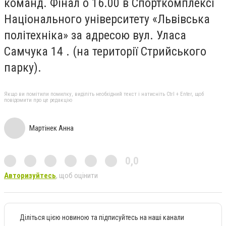
команд. Фінал о 16.00 в Спорткомплексі
Національного університету «Львівська
політехніка» за адресою вул. Уласа
Самчука 14 . (на території Стрийського
парку).
Якщо ви помітили помилку, виділіть необхідний текст і натисніть Ctrl + Enter, щоб
повідомити про це редакцію
Мартінек Анна
0,0
Авторизуйтесь
, щоб оцінити
Діліться цією новиною та підписуйтесь на наші канали