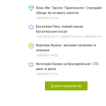
Аліна. Маг. Таролог. Парапсихолог. Стародавні
обряди, які не мають аналогів
+380(96)813-20-46
Бухгалтерія Плюс, повний перелік
бухгалтерських послуг
+380(98)242-08-79, +380(63)134-53-45, +380(98)134-53-45
Акватерм Україна - магазини сантехніки та
опалення
+380(98)241-45-02
Автосервіс Баланс на Кульпарківській - СТО,
шини та диски
+380(96)977-53-45
Додати підприємство