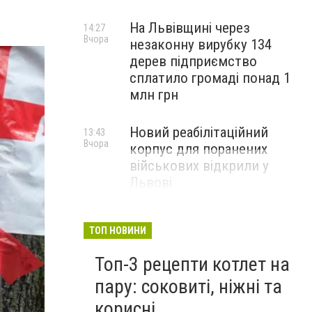
На Львівщині через
14:27
Вчора
незаконну вирубку 134
дерев підприємство
сплатило громаді понад 1
млн грн
Новий реабілітаційний
13:43
Вчора
корпус для поранених
військових відкрили у
Львові
ТОП НОВИНИ
Топ-3 рецепти котлет на
пару: соковиті, ніжні та
корисні