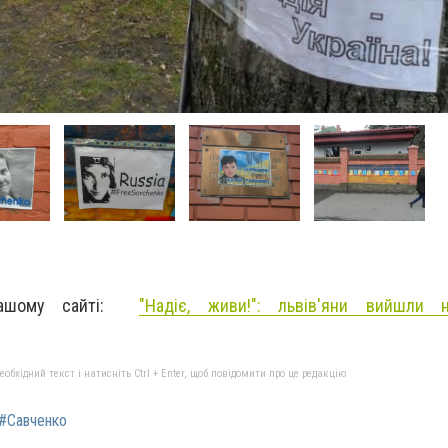
нашому сайті:
"Надіє, живи!": львів'яни вийшли 
бхідний текст і натисніть Ctrl + Enter, щоб повідомити про це редакцію
#Савченко