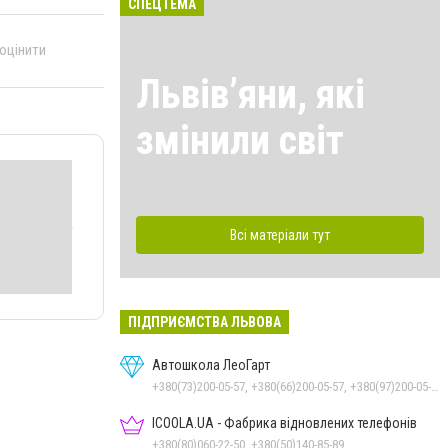
СПЕЦТЕМА
 оцінити
Львівʼяни, які
змінили світ
Всі матеріали тут
ПІДПРИЄМСТВА ЛЬВОВА
Автошкола ЛеоГарт
+380(73)200-05-57, +380(66)200-05-57, +380(97)200-05-57
ICOOLA.UA - Фабрика відновлених телефонів
+380(80)060-22-50, +380(50)140-85-89