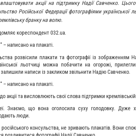
лаштовувати акції на підтримку Надії Савченко. Цього
ульство Російської Федерації фотографіями української л
ремлівську бранку на волю.
ідомляє кореспондент 032.ua.
" – написано на плакаті.
ьства розвісили плакати та фотографії із зображенням На
аїнської льотчиці можна побачити на огорожі, прилегл
и залишили написи із закликом звільнити Надію Савченко.
" – написано на плакаті.
о акції та висловлюють свої слова підтримки кремлівській 
ї. Знаємо, що вона оголосила суху голодовку. Дуже хо
додають люди.
я російського консульства, не зривають плакатів. Вони спо
ся роздивитися фотографії Надії Савченко.