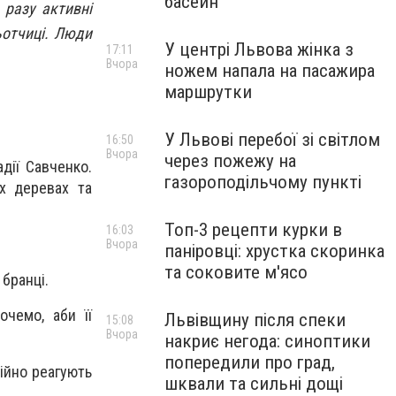
басейн
 разу активні
ьотчиці. Люди
У центрі Львова жінка з
17:11
Вчора
ножем напала на пасажира
маршрутки
У Львові перебої зі світлом
16:50
Вчора
через пожежу на
дії Савченко.
газороподільчому пункті
их деревах та
Топ-3 рецепти курки в
16:03
Вчора
паніровці: хрустка скоринка
та соковите м'ясо
бранці.
чемо, аби її
Львівщину після спеки
15:08
Вчора
накриє негода: синоптики
попередили про град,
кійно реагують
шквали та сильні дощі