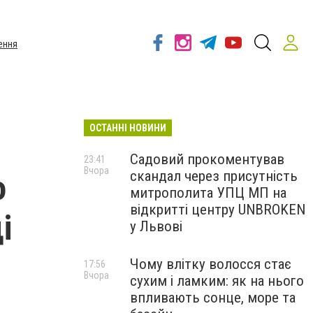
ення
ОСТАННІ НОВИНИ
Садовий прокоментував
23:41
Вчора
скандал через присутність
о
митрополита УПЦ МП на
відкритті центру UNBROKEN
і
у Львові
Чому влітку волосся стає
17:56
Вчора
сухим і ламким: як на нього
впливають сонце, море та