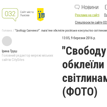
Новини
Реклама на сайті
П
Спецпроєкти сайту 03
Головна
"Свободу Савченко!": львів'яни обклеїли російське консульство світлинам
13:05, 9 березня 2016 р.
"Свободу 
Ірина Труш
Головний редактор мережі міських
сайтів CitySites
обклеїли
світлина
(ФОТО)