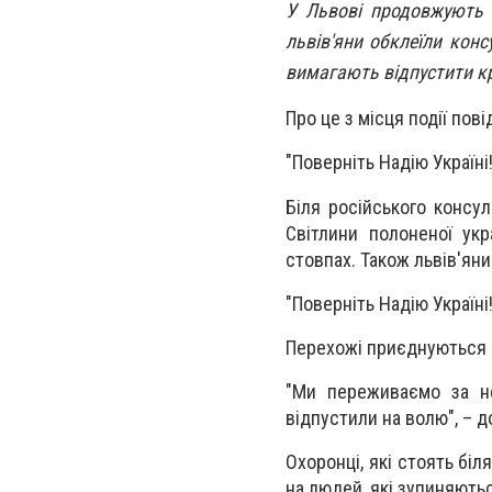
У Львові продовжують в
львів'яни обклеїли конс
вимагають відпустити к
Про це з місця події пов
"Поверніть Надію Україні!
Біля російського консул
Світлини полоненої укр
стовпах. Також львів'ян
"Поверніть Надію Україні!
Перехожі приєднуються д
"Ми переживаємо за не
відпустили на волю", – 
Охоронці, які стоять біл
на людей, які зупиняють