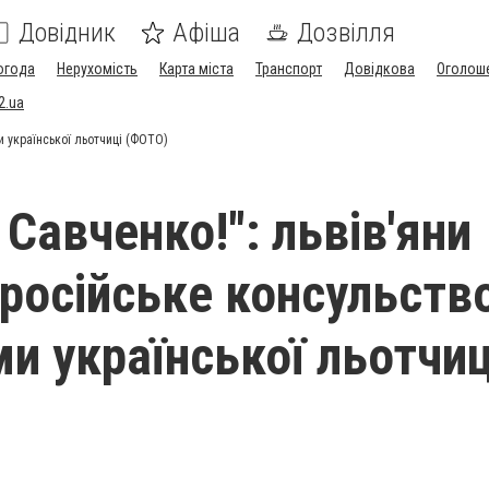
Довідник
Афіша
Дозвілля
огода
Нерухомість
Карта міста
Транспорт
Довідкова
Оголош
2.ua
и української льотчиці (ФОТО)
Савченко!": львів'яни
 російське консульств
ми української льотчиц