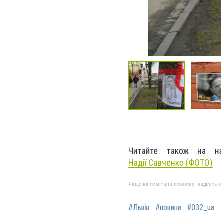
Читайте також на 
Надії Савченко (ФОТО)
Якщо ви помітили помилку, виділіть нео
#Львів
#новини
#032_ua