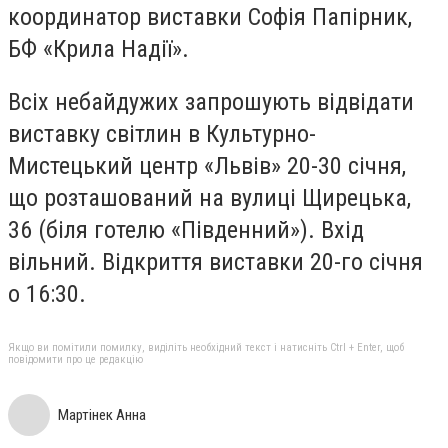
координатор виставки Софія Папірник,
БФ «Крила Надії».
Всіх небайдужих запрошують відвідати
виставку світлин в Культурно-
Мистецький центр «Львів» 20-30 січня,
що розташований на вулиці Щирецька,
36 (біля готелю «Південний»). Вхід
вільний. Відкриття виставки 20-го січня
о 16:30.
Якщо ви помітили помилку, виділіть необхідний текст і натисніть Ctrl + Enter, щоб
повідомити про це редакцію
Мартінек Анна