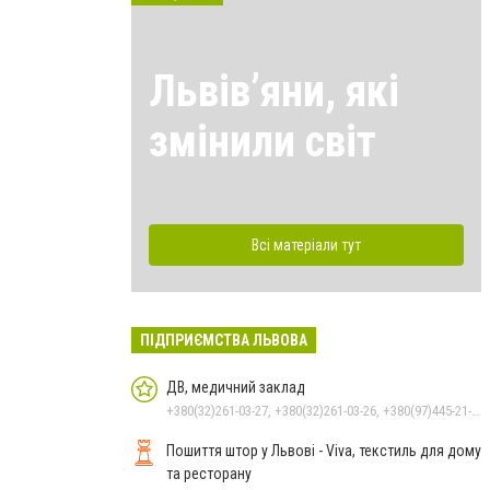
Львівʼяни, які
змінили світ
Всі матеріали тут
ПІДПРИЄМСТВА ЛЬВОВА
ДВ, медичний заклад
+380(32)261-03-27, +380(32)261-03-26, +380(97)445-21-76
Пошиття штор у Львові - Viva, текстиль для дому
та ресторану