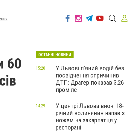
ення
ОСТАННІ НОВИНИ
и 60
У Львові п'яний водій без
15:20
посвідчення спричинив
сів
ДТП: Драгер показав 3,26
проміле
У центрі Львова вночі 18-
14:29
річний волинянин напав з
ножем на закарпатця у
ресторані