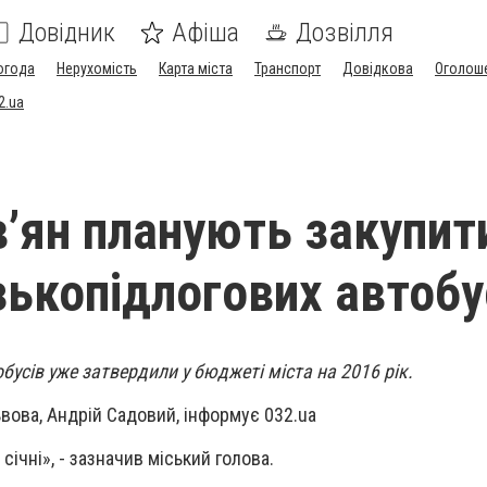
Довідник
Афіша
Дозвілля
огода
Нерухомість
Карта міста
Транспорт
Довідкова
Оголош
2.ua
в’ян планують закупит
зькопідлогових автобу
бусів уже затвердили у бюджеті міста на 2016 рік.
вова, Андрій Садовий, інформує 032.ua
січні», - зазначив міський голова.