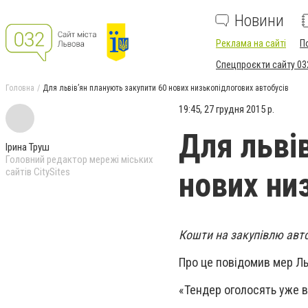
Новини
Реклама на сайті
П
Спецпроєкти сайту 03
Головна
Для львів’ян планують закупити 60 нових низькопідлогових автобусів
19:45, 27 грудня 2015 р.
Для льві
Ірина Труш
Головний редактор мережі міських
сайтів CitySites
нових ни
Кошти на закупівлю авто
Про це повідомив мер Ль
«Тендер оголосять уже в 