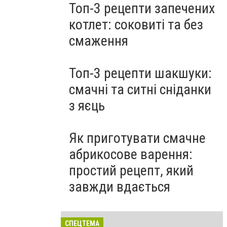
Топ-3 рецепти запечених
котлет: соковиті та без
смаження
Топ-3 рецепти шакшуки:
смачні та ситні сніданки
з яєць
Як приготувати смачне
абрикосове варення:
простий рецепт, який
завжди вдається
СПЕЦТЕМА