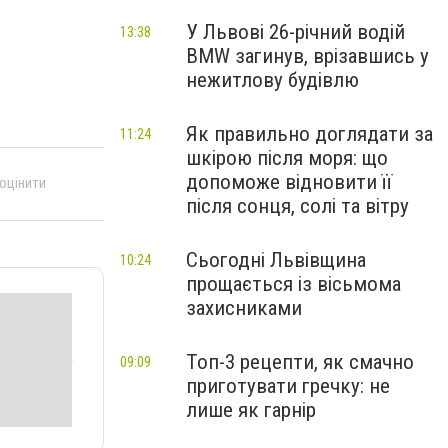
У Львові 26-річний водій
13:38
BMW загинув, врізавшись у
нежитлову будівлю
Як правильно доглядати за
11:24
шкірою після моря: що
допоможе відновити її
 оцінити
після сонця, солі та вітру
Сьогодні Львівщина
10:24
прощається із вісьмома
захисниками
Топ-3 рецепти, як смачно
09:09
приготувати гречку: не
лише як гарнір