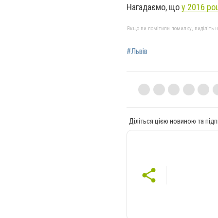
Нагадаємо, що
у 2016 ро
Якщо ви помітили помилку, виділіть нео
#Львів
Діліться цією новиною та підп