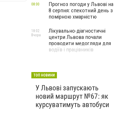
Прогноз погоди у Львові на
08:00
8 серпня: спекотний день з
помірною хмарністю
Лікувально-діагностичні
18:02
Вчора
центри Львова почали
проводити медогляди для
водіїв і працівників
ТОП НОВИНИ
У Львові запускають
новий маршрут №67: як
курсуватимуть автобуси