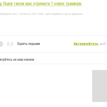
ці Львів також має отримати 7 нових трамваїв
.
бхідний текст і натисніть Ctrl + Enter, щоб повідомити про це редакцію
0,0
Оцініть першим
Авторизуйтесь
, щоб
исуйтесь на наші канали