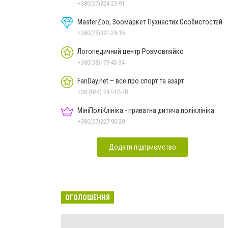
+380(67)924-23-91
MasterZoo, Зоомаркет Пухнастих Особистостей
+380(75)391-25-15
Логопедичний центр Розмовляйко
+380(98)179-43-34
FanDay.net – все про спорт та азарт
+38 (044) 247-12-78
МініПоліКлініка - приватна дитяча поліклініка
+380(67)327-90-20
Додати підприємство
ОГОЛОШЕННЯ