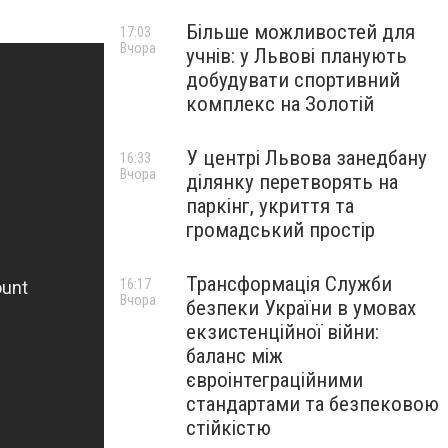
Більше можливостей для
17:03
Вчора
учнів: у Львові планують
добудувати спортивний
комплекс на Золотій
У центрі Львова занедбану
16:33
Вчора
ділянку перетворять на
паркінг, укриття та
громадський простір
Трансформація Служби
16:17
Вчора
безпеки України в умовах
екзистенційної війни:
баланс між
євроінтеграційними
стандартами та безпековою
стійкістю