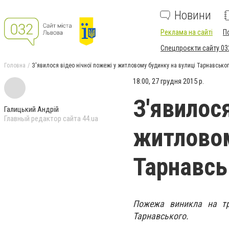
Новини
Реклама на сайті
П
Спецпроєкти сайту 03
Головна
З'явилося відео нічної пожежі у житловому будинку на вулиці Тарнавсько
18:00, 27 грудня 2015 р.
З'явилося
Галицький Андрій
Главный редактор сайта 44.ua
житловом
Тарнавсь
Пожежа виникла на тре
Тарнавського.