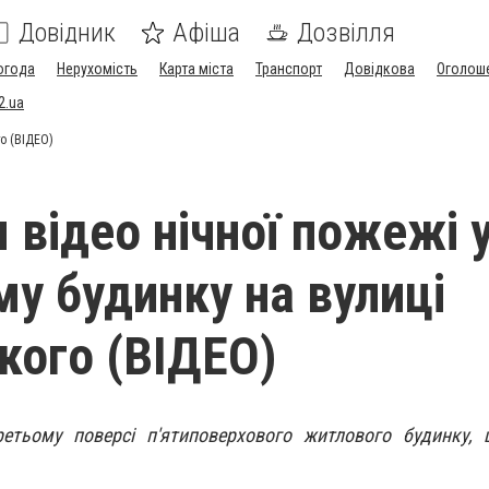
Довідник
Афіша
Дозвілля
огода
Нерухомість
Карта міста
Транспорт
Довідкова
Оголош
2.ua
го (ВІДЕО)
 відео нічної пожежі 
у будинку на вулиці
кого (ВІДЕО)
тьому поверсі п'ятиповерхового житлового будинку, 