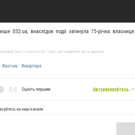
ніше 032.ua, внаслідок події загинула 75-річна власниця
бхідний текст і натисніть Ctrl + Enter, щоб повідомити про це редакцію
#вогонь
#квартира
0,0
Оцініть першим
Авторизируйтесь
, ч
исуйтесь на наші канали