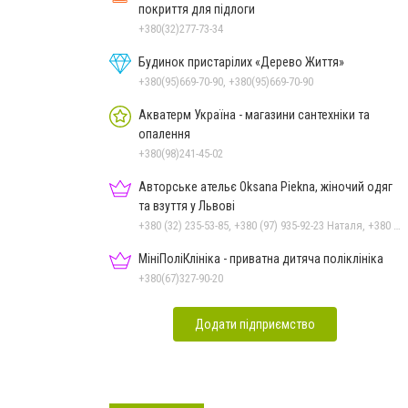
покриття для підлоги
+380(32)277-73-34
Будинок пристарілих «Дерево Життя»
+380(95)669-70-90, +380(95)669-70-90
Акватерм Україна - магазини сантехніки та
опалення
+380(98)241-45-02
Авторське ательє Oksana Piekna, жіночий одяг
та взуття у Львові
+380 (32) 235-53-85, +380 (97) 935-92-23 Наталя, +380 (67) 928-46-46 Оксана
МініПоліКлініка - приватна дитяча поліклініка
+380(67)327-90-20
Додати підприємство