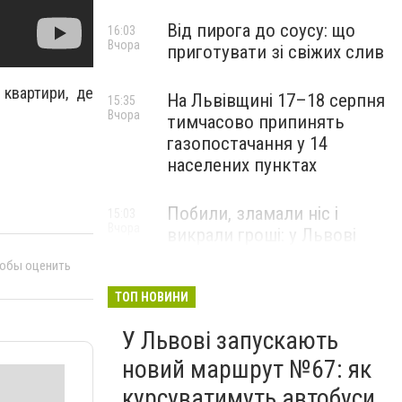
Від пирога до соусу: що
16:03
Вчора
приготувати зі свіжих слив
 квартири, де
На Львівщині 17–18 серпня
15:35
Вчора
тимчасово припинять
газопостачання у 14
населених пунктах
Побили, зламали ніс і
15:03
Вчора
викрали гроші: у Львові
затримали підозрюваних у
тобы оценить
розбої
ТОП НОВИНИ
У Львові запускають
новий маршрут №67: як
курсуватимуть автобуси