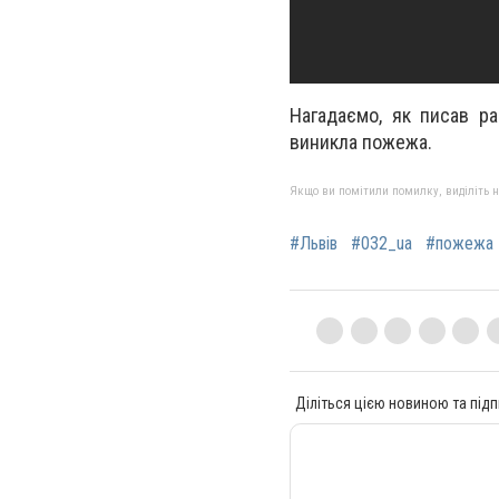
Нагадаємо, як писав ра
виникла пожежа.
Якщо ви помітили помилку, виділіть нео
#Львів
#032_ua
#пожежа
Діліться цією новиною та підп