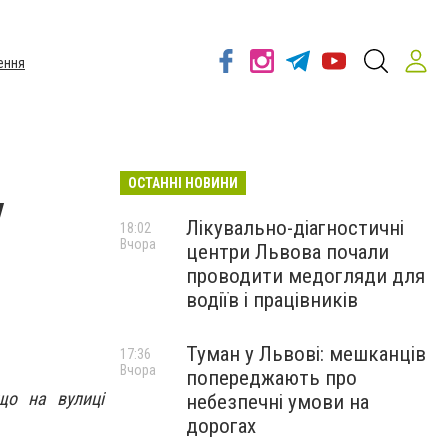
ення
ОСТАННІ НОВИНИ
у
Лікувально-діагностичні
18:02
Вчора
центри Львова почали
проводити медогляди для
водіїв і працівників
Туман у Львові: мешканців
17:36
Вчора
попереджають про
що на вулиці
небезпечні умови на
дорогах