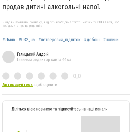
продав дитині алкогольні напої.
Якщо ви помітили помилку, виділіть необхідний текст і натисніть Ctrl + Enter, щоб
повідомити про це редакцію
#Львів
#032_ua
#нетверезий_підліток
#дебош
#новини
Галицький Андрій
Главный редактор сайта 44.ua
0,0
Авторизуйтесь
, щоб оцінити
Діліться цією новиною та підписуйтесь на наші канали