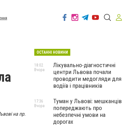
ення
ОСТАННІ НОВИНИ
Лікувально-діагностичні
18:02
Вчора
центри Львова почали
ла
проводити медогляди для
водіїв і працівників
Туман у Львові: мешканців
17:36
Вчора
попереджають про
ьвові на пр.
небезпечні умови на
дорогах