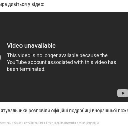
ира дивіться у відео:
рятувальники розповіли офіційні подробиці вчорашньої поже
бхідний текст і натисніть Ctrl + Enter, щоб повідомити про це редакцію