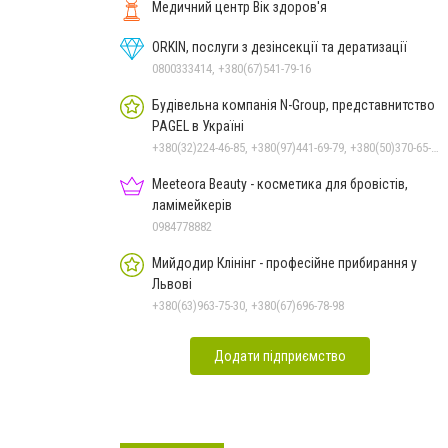
Медичний центр Вік здоров'я
ORKIN, послуги з дезінсекції та дератизації
0800333414, +380(67)541-79-16
Будівельна компанія N-Group, представнитство
PAGEL в Україні
+380(32)224-46-85, +380(97)441-69-79, +380(50)370-65-78
Meeteora Beauty - косметика для бровістів,
ламімейкерів
0984778882
Мийдодир Клінінг - професійне прибирання у
Львові
+380(63)963-75-30, +380(67)696-78-98
Додати підприємство