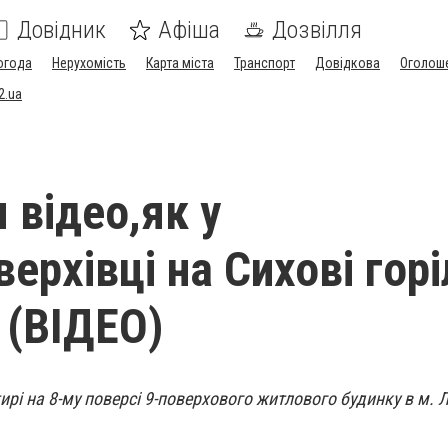
Довідник
Афіша
Дозвілля
огода
Нерухомість
Карта міста
Транспорт
Довідкова
Оголош
2.ua
 відео,як у
ерхівці на Сихові горі
 (ВІДЕО)
рі на 8-му поверсі 9-поверхового житлового будинку в м. Л