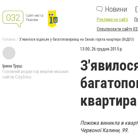
Новини
Реклама на сайті
П
Спецпроєкти сайту 03
Головна
З'явилося відео,як у багатоповерхівці на Сихові горіла квартира (ВІДЕО)
13:00, 26 грудня 2015 р.
З'явилося
Ірина Труш
Головний редактор мережі міських
сайтів CitySites
багатопов
квартира
Пожежа виникла в кварти
Червоної Калини, 99.