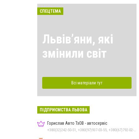
СПЕЦТЕМА
Львівʼяни, які
змінили світ
Всі матеріали тут
ПІДПРИЄМСТВА ЛЬВОВА
Горислав Авто ТзОВ - автосервіс
+380(32)242-50-51, +380(97)937-03-55, +380(67)792-02-52