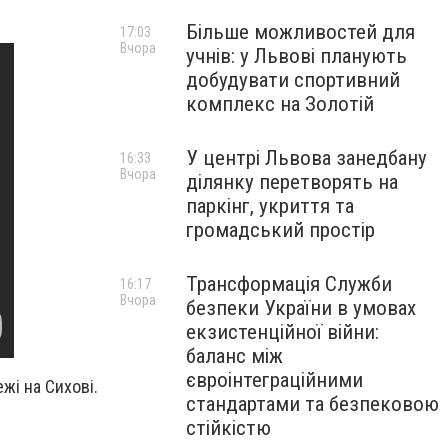
Більше можливостей для
17:03
Вчора
учнів: у Львові планують
добудувати спортивний
комплекс на Золотій
У центрі Львова занедбану
16:33
Вчора
ділянку перетворять на
паркінг, укриття та
громадський простір
Трансформація Служби
16:17
Вчора
безпеки України в умовах
екзистенційної війни:
баланс між
євроінтеграційними
жі на Сихові.
стандартами та безпековою
стійкістю