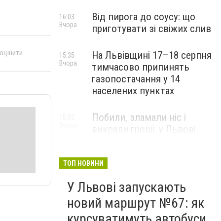
Від пирога до соусу: що
16:03
Вчора
приготувати зі свіжих слив
 оцінити
На Львівщині 17–18 серпня
15:35
Вчора
тимчасово припинять
газопостачання у 14
населених пунктах
Побили, зламали ніс і
15:03
Вчора
викрали гроші: у Львові
затримали підозрюваних у
розбої
ТОП НОВИНИ
У Львові запускають
новий маршрут №67: як
курсуватимуть автобуси