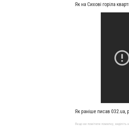
Як на Сихові горіла кварт
Як раніше писав 032.ua, 
Якщо ви помітили помилку, виділіть нео