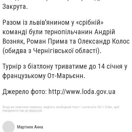
Закрута.
Разом із львів'янином у «срібній»
команді були тернопільчанин Андрій
Возняк, Роман Прима та Олександр Колос
(обидва з Чернігівської області).
Турнір з біатлону триватиме до 14 січня у
французькому
От-Марьєнн.
Джерело фото: http://www.loda.gov.ua
Якщо ви помітили помилку, виділіть необхідний текст і натисніть Ctrl + Enter, щоб
повідомити про це редакцію
Мартінек Анна