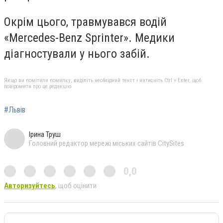
Окрім цього, травмувався водій
«Mercedes-Benz Sprinter». Медики
діагностували у нього забій.
Якщо ви помітили помилку, виділіть необхідний текст і натисніть Ctrl + Enter, щоб
повідомити про це редакцію
#Львів
Ірина Труш
Головний редактор мережі міських сайтів CitySites
0,0
Авторизуйтесь
, щоб оцінити