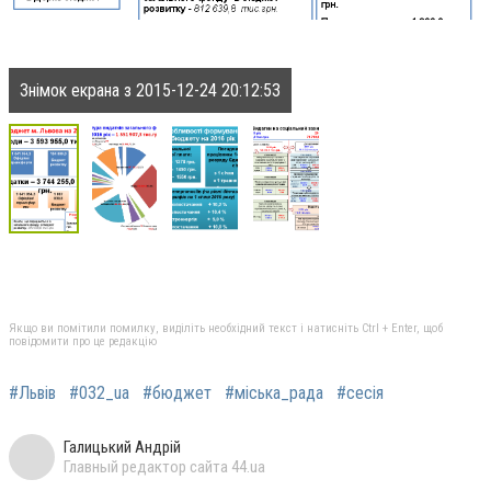
Знімок екрана з 2015-12-24 20:12:53
Якщо ви помітили помилку, виділіть необхідний текст і натисніть Ctrl + Enter, щоб
повідомити про це редакцію
#Львів
#032_ua
#бюджет
#міська_рада
#сесія
Галицький Андрій
Главный редактор сайта 44.ua