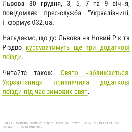
Львова 30 грудня, 3, 5, 7 та 9 січня,
повідомляє прес-служба "Укрзалізниці,
інформує 032.ua.
Нагадаємо, що до Львова на Новий Рік та
Різдво
курсуватимуть ще три додаткові
поїзди
.
Читайте також:
Свято наближається:
Укрзалізниця призначила додаткові
поїзди під час зимових свят
.
Якщо ви помітили помилку, виділіть необхідний текст і натисніть Ctrl + Enter, щоб
повідомити про це редакцію