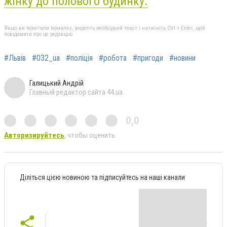
жінку до полового будинку.
Якщо ви помітили помилку, виділіть необхідний текст і натисніть Ctrl + Enter, щоб
повідомити про це редакцію
#Львів
#032_ua
#поліція
#робота
#пригоди
#новини
Галицький Андрій
Главный редактор сайта 44.ua
0,0
Авторизируйтесь
, чтобы оценить
Діліться цією новиною та підписуйтесь на наші канали