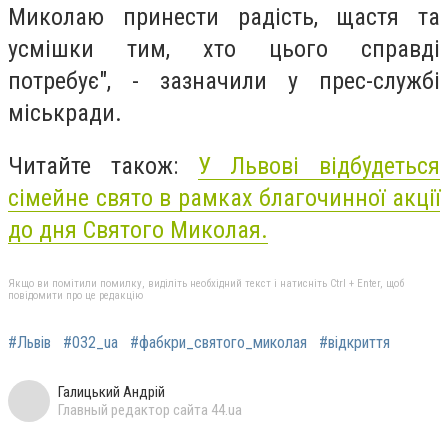
Миколаю принести радість, щастя та
усмішки тим, хто цього справді
потребує", - зазначили у прес-службі
міськради.
Читайте також:
У Львові відбудеться
сімейне свято в рамках благочинної акції
до дня Святого Миколая.
Якщо ви помітили помилку, виділіть необхідний текст і натисніть Ctrl + Enter, щоб
повідомити про це редакцію
#Львів
#032_ua
#фабкри_святого_миколая
#відкриття
Галицький Андрій
Главный редактор сайта 44.ua