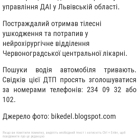
управління ДАІ у Львівській області.
Постраждалий отримав тілесні
ушкодження та потрапив у
нейрохірургічне відділення
Червоноградської центральної лікарні.
Пошуки водія автомобіля тривають.
Свідків цієї ДТП просять зголошуватися
за номерами телефонів: 234 09 32 або
102.
Джерело фото: bikedel.blogspot.com
Якщо ви помітили помилку, виділіть необхідний текст і натисніть Ctrl + Enter, щоб
повідомити про це редакцію