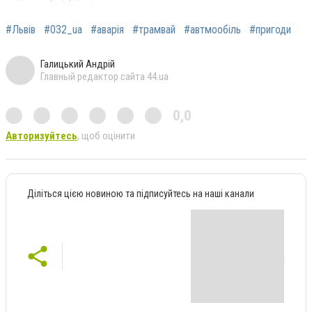
#Львів
#032_ua
#аварія
#трамвай
#автмообіль
#пригоди
Галицький Андрій
Главный редактор сайта 44.ua
0,0
Авторизуйтесь
, щоб оцінити
Діліться цією новиною та підписуйтесь на наші канали