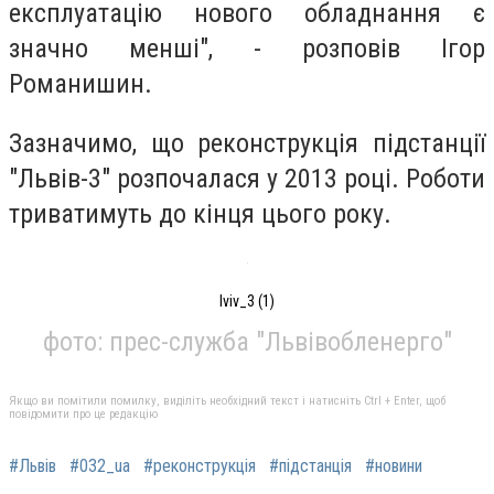
експлуатацію нового обладнання є
значно менші", - розповів Ігор
Романишин.
Зазначимо, що реконструкція підстанції
"Львів-3" розпочалася у 2013 році. Роботи
триватимуть до кінця цього року.
lviv_3 (1)
фото: прес-служба "Львівобленерго"
Якщо ви помітили помилку, виділіть необхідний текст і натисніть Ctrl + Enter, щоб
повідомити про це редакцію
#Львів
#032_ua
#реконструкція
#підстанція
#новини