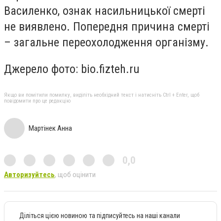
Василенко, ознак насильницької смерті
не виявлено.
Попередня причина смерті
– загальне переохолодження організму.
Джерело фото: bio.fizteh.ru
Якщо ви помітили помилку, виділіть необхідний текст і натисніть Ctrl + Enter, щоб
повідомити про це редакцію
Мартінек Анна
0,0
Авторизуйтесь
, щоб оцінити
Діліться цією новиною та підписуйтесь на наші канали