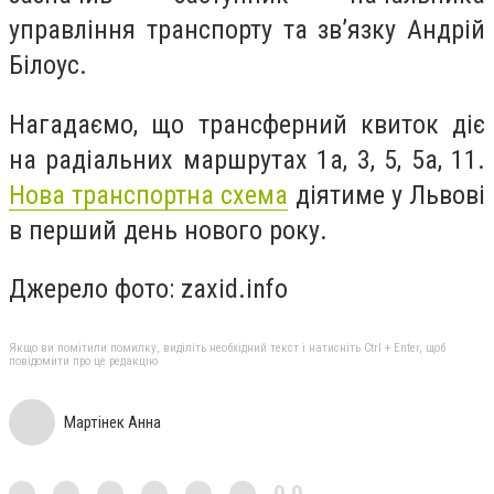
управління транспорту та зв’язку Андрій
Білоус.
Нагадаємо, що трансферний квиток діє
на радіальних маршрутах 1а, 3, 5, 5а, 11.
Нова транспортна схема
діятиме у Львові
в перший день нового року.
Джерело фото:
zaxid.info
Якщо ви помітили помилку, виділіть необхідний текст і натисніть Ctrl + Enter, щоб
повідомити про це редакцію
Мартінек Анна
0,0