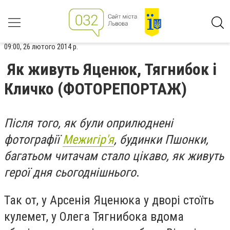
09:00, 26 лютого 2014 р.
Як живуть Яценюк, Тягнибок і
Кличко (ФОТОРЕПОРТАЖ)
Після того, як були оприлюднені
фотографії
Межигір'я
, будинки Пшонки,
багатьом читачам стало цікаво, як живуть
герої дня сьогоднішнього
.
Так от, у Арсенія Яценюка у дворі стоїть
кулемет, у Олега Тягнибока вдома