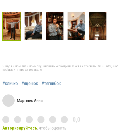
Якщо ви помітили помилку, виділіть необхідний текст і натисніть Ctrl + Enter, щоб
повідомити про це редакцію
#кличко
#яценюк
#тягнибок
Мартінек Анна
0,0
Авторизируйтесь
, чтобы оценить