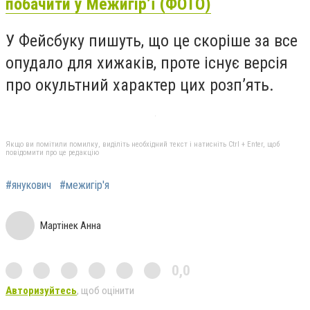
побачити у Межигір’ї (ФОТО)
У Фейсбуку пишуть, що це скоріше за все
опудало для хижаків, проте існує версія
про окультний характер цих розп’ять.
Якщо ви помітили помилку, виділіть необхідний текст і натисніть Ctrl + Enter, щоб
повідомити про це редакцію
#янукович
#межигір'я
Мартінек Анна
0,0
Авторизуйтесь
, щоб оцінити