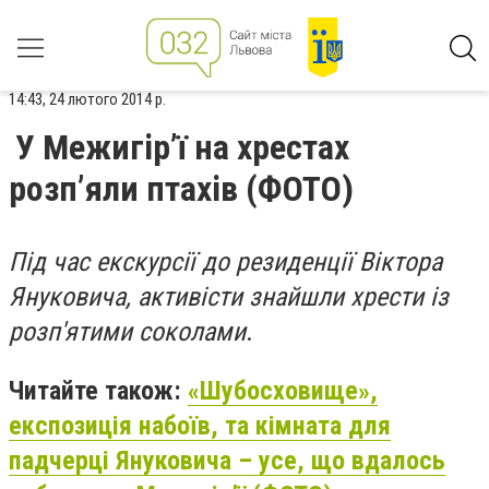
14:43, 24 лютого 2014 р.
У Межигір’ї на хрестах
розп’яли птахів (ФОТО)
Під час екскурсії до резиденції Віктора
Януковича, активісти знайшли хрести із
розп'ятими соколами
.
Читайте також:
«Шубосховище»,
експозиція набоїв, та кімната для
падчерці Януковича – усе, що вдалось