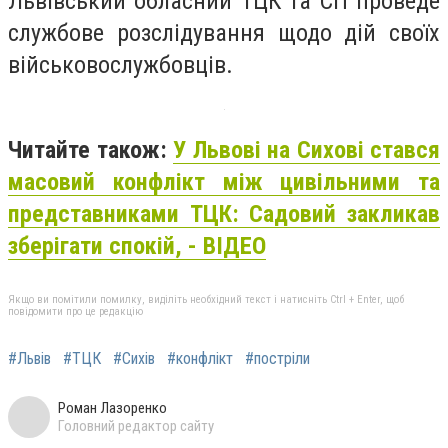
Львівський обласний ТЦК та СП проведе
службове розслідування щодо дій своїх
військовослужбовців.
Читайте також:
У Львові на Сихові стався
масовий конфлікт між цивільними та
представниками ТЦК: Садовий закликав
зберігати спокій, - ВІДЕО
Якщо ви помітили помилку, виділіть необхідний текст і натисніть Ctrl + Enter, щоб
повідомити про це редакцію
#Львів
#ТЦК
#Сихів
#конфлікт
#постріли
Роман Лазоренко
Головний редактор сайту