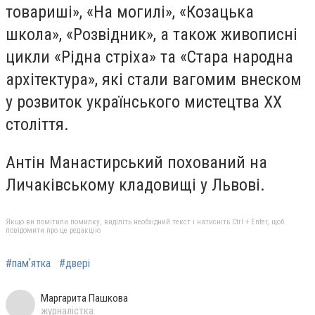
товариші», «На могилі», «Козацька
школа», «Розвідник», а також живописні
цикли «Рідна стріха» та «Стара народна
архітектура», які стали вагомим внеском
у розвиток українського мистецтва ХХ
століття.
Антін Манастирський похований на
Личаківському кладовищі у Львові.
Якщо ви помітили помилку, виділіть необхідний текст і натисніть Ctrl + Enter, щоб
повідомити про це редакцію
#памʼятка
#двері
Маргарита Пашкова
журналістка