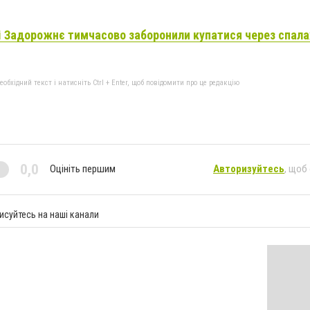
і Задорожнє тимчасово заборонили купатися через спала
бхідний текст і натисніть Ctrl + Enter, щоб повідомити про це редакцію
0,0
Оцініть першим
Авторизуйтесь
, щоб
исуйтесь на наші канали