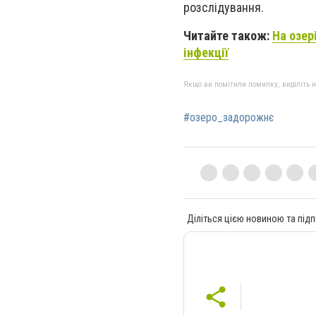
розслідування.
Читайте також:
На озер
інфекції
Якщо ви помітили помилку, виділіть нео
#озеро_задорожнє
Діліться цією новиною та підп