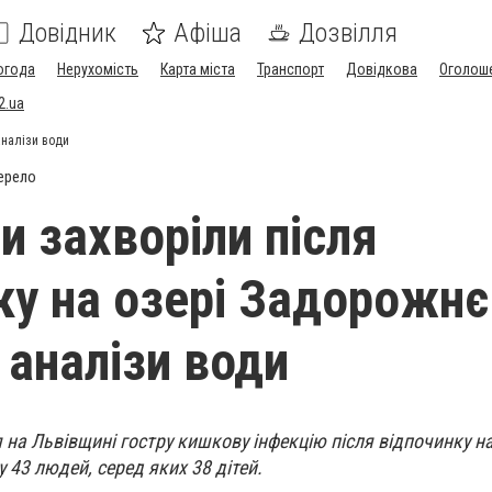
Довідник
Афіша
Дозвілля
огода
Нерухомість
Карта міста
Транспорт
Довідкова
Оголош
2.ua
аналізи води
ерело
и захворіли після
ку на озері Задорожнє
 аналізи води
 на Львівщині гостру кишкову інфекцію після відпочинку на
 43 людей, серед яких 38 дітей.