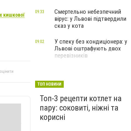
Смертельно небезпечний
09:33
х кишкової
вірус: у Львові підтвердили
сказ у кота
У спеку без кондиціонера: у
09:02
Львові оштрафують двох
перевізників
 оцінити
ТОП НОВИНИ
Топ-3 рецепти котлет на
пару: соковиті, ніжні та
корисні