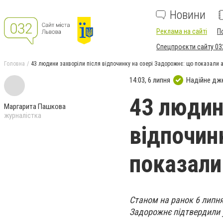
Новини
Реклама на сайті
П
Спецпроєкти сайту 03
Головна
43 людини захворіли після відпочинку на озері Задорожнє: що показали 
14:03, 6 липня
Надійне дж
43 людин
Маргарита Пашкова
журналістка
відпочин
показали
Станом на ранок 6 липня
Задорожнє підтвердили у