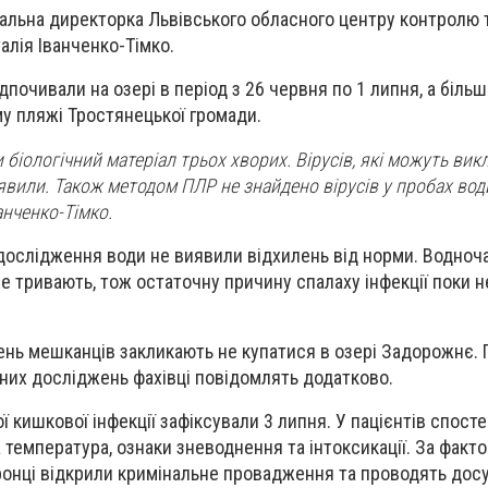
альна директорка Львівського обласного центру контролю 
алія Іванченко-Тімко.
відпочивали на озері в період з 26 червня по 1 липня, а більш
у пляжі Тростянецької громади.
 біологічний матеріал трьох хворих. Вірусів, які можуть вик
иявили. Також методом ПЛР не знайдено вірусів у пробах води
анченко-Тімко.
 дослідження води не виявили відхилень від норми. Водноч
ще тривають, тож остаточну причину спалаху інфекції поки н
нь мешканців закликають не купатися в озері Задорожнє. 
чних досліджень фахівці повідомлять додатково.
ї кишкової інфекції зафіксували 3 липня. У пацієнтів спост
 температура, ознаки зневоднення та інтоксикації. За факт
онці відкрили кримінальне провадження та проводять дос