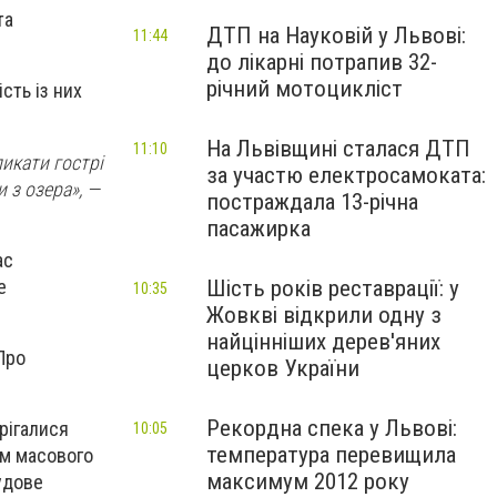
та
ДТП на Науковій у Львові:
11:44
до лікарні потрапив 32-
річний мотоцикліст
ість із них
На Львівщині сталася ДТП
11:10
ликати гострі
за участю електросамоката:
 з озера», —
постраждала 13-річна
пасажирка
ас
е
Шість років реставрації: у
10:35
Жовкві відкрили одну з
найцінніших дерев'яних
Про
церков України
Рекордна спека у Львові:
ерігалися
10:05
температура перевищила
ом масового
максимум 2012 року
удове