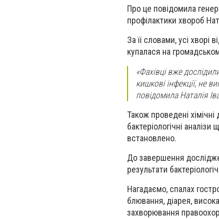
Про це повідомила генер
профілактики хвороб Нат
За її словами, усі хворі 
купалася на громадськом
«Фахівці вже дослідили
кишкові інфекції, не в
повідомила Наталія Ів
Також проведені хімічні
бактеріологічні аналізи 
встановлено.
До завершення дослідже
результати бактеріологі
Нагадаємо, спалах гостро
блювання, діарея, висока
захворювання правоохор