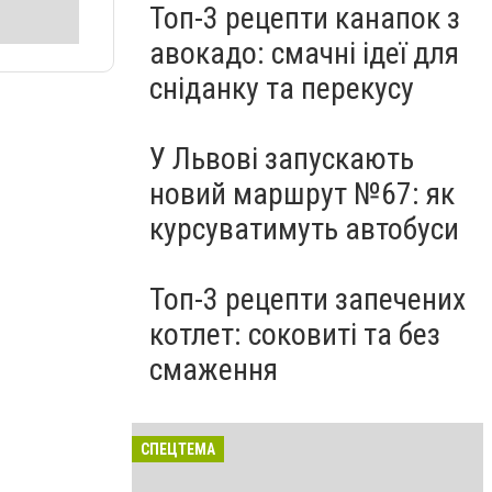
Топ-3 рецепти канапок з
авокадо: смачні ідеї для
сніданку та перекусу
У Львові запускають
новий маршрут №67: як
курсуватимуть автобуси
Топ-3 рецепти запечених
котлет: соковиті та без
смаження
СПЕЦТЕМА