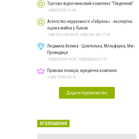
Торгово-відпочинковий комплекс "Південний"
+380(97)095-12-96
Агентство нерухомості «Габріель» - експертна
оцінка майна у Львові
+380 (97) 254-99-20, +380 (93) 441-77-52
Людмила Велика - Цілителька, Мольфарка, Маг,
Провидиця
+380(63)328-19-30, +380(68)632-37-79
Правова позиція, юридична компанія
+380(73)933-50-10
Додати підприємство
ОГОЛОШЕННЯ