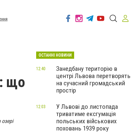
ення
ОСТАННІ НОВИНИ
Занедбану територію в
12:40
центрі Львова перетворять
: що
на сучасний громадський
простір
У Львові до листопада
12:03
триватиме ексгумація
польських військових
 озері
поховань 1939 року