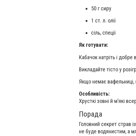
50 г сиру
1 ст. л. олії
сіль, спеції
Як готувати:
Кабачок натріть і добре 
Викладайте тісто у розіг
Якщо немає вафельниці, 
Особливість:
Хрусткі зовні й м’які вс
Порада
Головний секрет страв із
не буде водянистим, а м