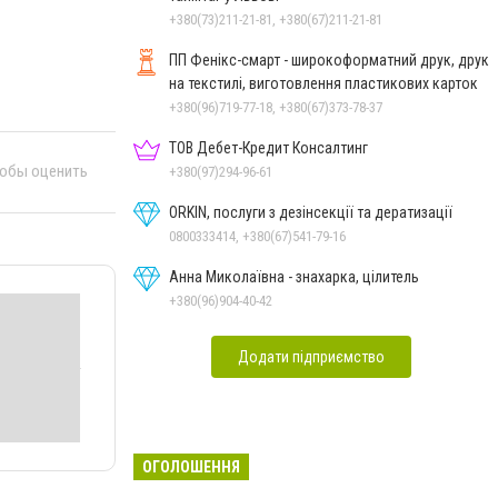
+380(73)211-21-81, +380(67)211-21-81
ПП Фенікс-смарт - широкоформатний друк, друк
на текстилі, виготовлення пластикових карток
+380(96)719-77-18, +380(67)373-78-37
ТОВ Дебет-Кредит Консалтинг
тобы оценить
+380(97)294-96-61
ORKIN, послуги з дезінсекції та дератизації
0800333414, +380(67)541-79-16
Анна Миколаївна - знахарка, цілитель
+380(96)904-40-42
Додати підприємство
ОГОЛОШЕННЯ