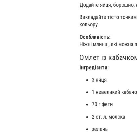
Додайте яйця, борошно, 
Викладайте тісто тонким 
кольору.
Особливість:
Ніжні млинці, які можна
Омлет із кабачко
Інгредієнти:
3 яйця
1 невеликий кабачо
70 г фети
2 ст. л. молока
зелень