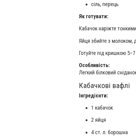
сіль, перець
Як готувати:
Кабачок наріжте тонкими
Яйця збийте з молоком, д
Готуйте під кришкою 5–7
Особливість:
Легкий білковий снідано
Кабачкові вафлі
Інгредієнти:
1 кабачок
2 яйця
4 ст. л. борошна