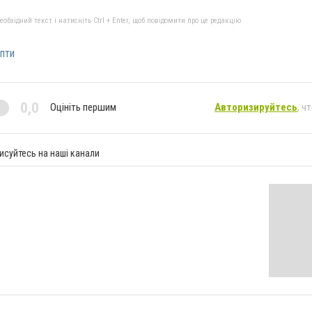
бхідний текст і натисніть Ctrl + Enter, щоб повідомити про це редакцію
пти
0,0
Оцініть першим
Авторизируйтесь
, ч
исуйтесь на наші канали