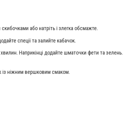
 скибочками або натріть і злегка обсмажте.
одайте спеції та залийте кабачок.
 хвилин. Наприкінці додайте шматочки фети та зелень.
к із ніжним вершковим смаком.