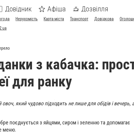
Довідник
Афіша
Дозвілля
огода
Нерухомість
Карта міста
Транспорт
Довідкова
Оголош
2.ua
ерело
данки з кабачка: прост
еї для ранку
овоч, який чудово підходить не лише для обідів і вечерь, 
обре поєднується з яйцями, сиром і зеленню та допомагає
е меню.