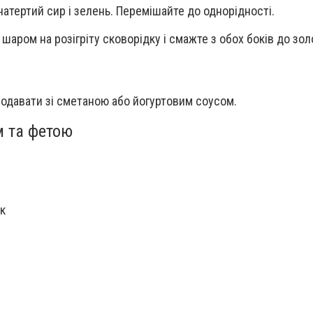
натертий сир і зелень. Перемішайте до однорідності.
шаром на розігріту сковорідку і смажте з обох боків до зо
 подавати зі сметаною або йогуртовим соусом.
м та фетою
к