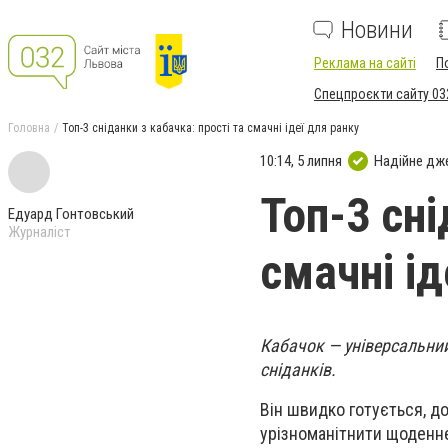
Новини
Реклама на сайті
П
Спецпроєкти сайту 03
Головна
Топ-3 сніданки з кабачка: прості та смачні ідеї для ранку
10:14, 5 липня
Надійне дж
Топ-3 сні
Едуард Гонтовський
Журналіст
смачні ід
Кабачок — універсальний 
сніданків.
Він швидко готується, д
урізноманітнити щоденн