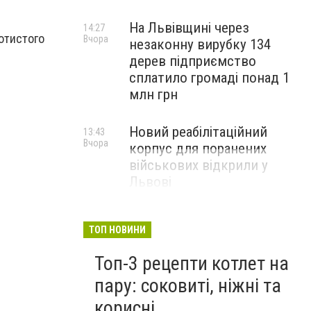
На Львівщині через
14:27
лотистого
Вчора
незаконну вирубку 134
дерев підприємство
сплатило громаді понад 1
млн грн
Новий реабілітаційний
13:43
Вчора
корпус для поранених
військових відкрили у
Львові
ТОП НОВИНИ
Топ-3 рецепти котлет на
пару: соковиті, ніжні та
корисні