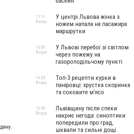
басейн
У центрі Львова жінка з
17:11
Вчора
ножем напала на пасажира
маршрутки
У Львові перебої зі світлом
16:50
Вчора
через пожежу на
газороподільчому пункті
Топ-3 рецепти курки в
16:03
Вчора
паніровці: хрустка скоринка
та соковите м'ясо
Львівщину після спеки
15:08
Вчора
накриє негода: синоптики
попередили про град,
ідину.
шквали та сильні дощі