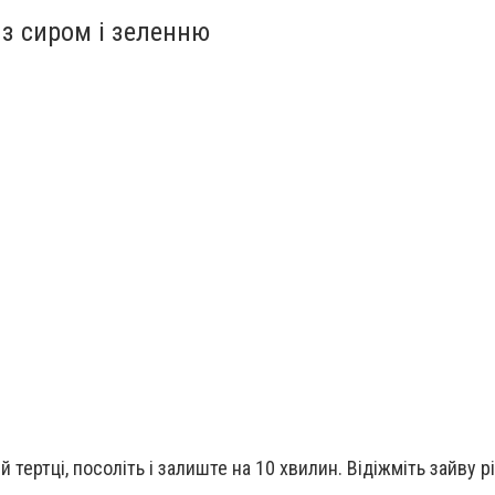
 з сиром і зеленню
й тертці, посоліть і залиште на 10 хвилин. Відіжміть зайву р