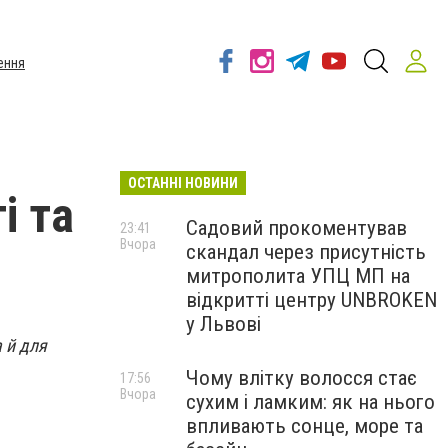
ення
ОСТАННІ НОВИНИ
і та
Садовий прокоментував
23:41
Вчора
скандал через присутність
митрополита УПЦ МП на
відкритті центру UNBROKEN
у Львові
а й для
Чому влітку волосся стає
17:56
Вчора
сухим і ламким: як на нього
впливають сонце, море та