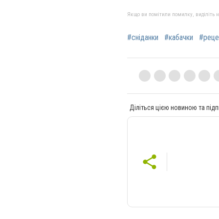
Якщо ви помітили помилку, виділіть нео
#сніданки
#кабачки
#реце
Діліться цією новиною та підп