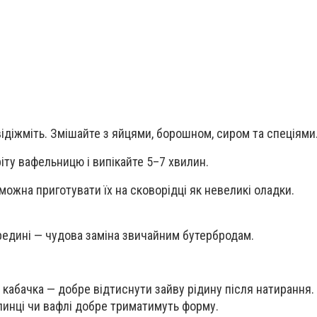
відіжміть. Змішайте з яйцями, борошном, сиром та спеціями
ріту вафельницю і випікайте 5–7 хвилин.
можна приготувати їх на сковорідці як невеликі оладки.
ередині — чудова заміна звичайним бутербродам.
 кабачка — добре відтиснути зайву рідину після натирання. 
линці чи вафлі добре триматимуть форму.