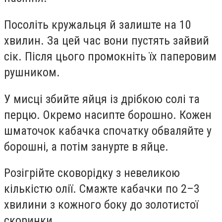
Посоліть кружальця й залиште на 10
хвилин. За цей час вони пустять зайвий
сік. Після цього промокніть їх паперовим
рушником.
У мисці збийте яйця із дрібкою солі та
перцю. Окремо насипте борошно. Кожен
шматочок кабачка спочатку обваляйте у
борошні, а потім занурте в яйце.
Розігрійте сковорідку з невеликою
кількістю олії. Смажте кабачки по 2–3
хвилини з кожного боку до золотистої
скоринки.