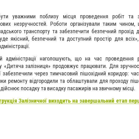
ути уважними поблизу місця проведення робіт та 
ових незручностей. Роботи організували таким чином, 
адського транспорту та забезпечити безпечний прохід д
де якісний, безпечний та доступний простір для всіх»
дміністрації.
ій адміністрації наголошують, що на час проведення р
у «Дитяча залізниця» продовжує працювати. Для зручнос
ї забезпечили через тимчасовий пішохідний коридор: час
нки ремонту відгородили та облаштували для проходу пішо
дійснює посадку та висадку пасажирів на звичному місці.
трукція Залізничної виходить на завершальний етап пер