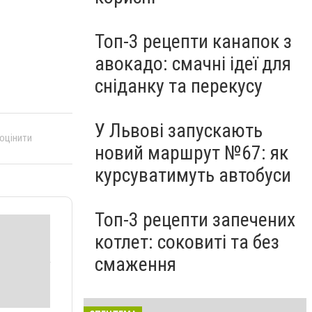
Топ-3 рецепти канапок з
авокадо: смачні ідеї для
сніданку та перекусу
У Львові запускають
 оцінити
новий маршрут №67: як
курсуватимуть автобуси
Топ-3 рецепти запечених
котлет: соковиті та без
смаження