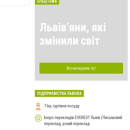
СПЕЦТЕМА
Львівʼяни, які
змінили світ
Всі матеріали тут
ПІДПРИЄМСТВА ЛЬВОВА
7-ka, гуртівня посуду
Бюро перекладів EVEREST Львів | Письмовий
переклад, усний переклад