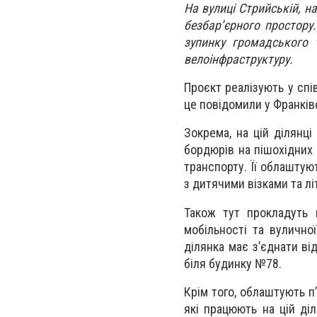
На вул
иці
Стрийській, на
безбар’єрного простору
зупинку громадського 
велоінфраструктуру.
Проєкт реалізують у спі
це повідомили у Франківс
З
окрема, на цій ділянц
бордюрів на пішохідних
транспорту. Її облаштую
з дитячими візками та л
Також тут прокладуть 
мобільності та вулично
ділянка має з’єднати ві
біля будинку №78.
Крім того, облаштують п
які працюють на цій ді