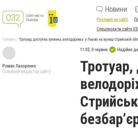
Новини
Реклама на сайті
П
Спецпроєкти сайту 03
Головна
Тротуар, доступна зупинка, велодоріжка: у Львові на вулиці Стрийській о
11:02, 3 червня
Надійне д
Тротуар,
Роман Лазоренко
Головний редактор сайту
велодорі
Стрийськ
безбар’є