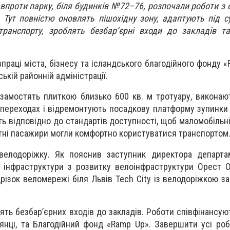
впроти парку, біля будинків №72–76, розпочали роботи з
. Тут повністю оновлять пішохідну зону, адаптують під с
транспорту, зроблять безбар’єрні входи до закладів т
впраці міста, бізнесу та ісландського благодійного фонду 
ькій районній адміністрації.
і замостять плиткою близько 600 кв. м тротуару, викона
 переходах і відремонтують посадкову платформу зупинки
ть відповідно до стандартів доступності, щоб маломобільн
ітні пасажири могли комфортно користуватися транспортом
велодоріжку. Як пояснив заступник директора департам
ї інфраструктури з розвитку велоінфраструктури Орест О
дрізок веломережі біля Львів Tech City із велодоріжкою з
’ять безбар’єрних входів до закладів. Роботи співфінансую
лянці, та Благодійний фонд «Ramp Up». Завершити усі ро