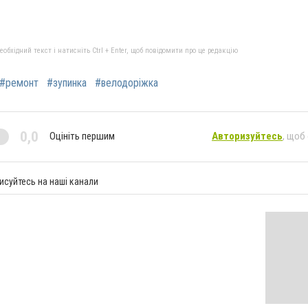
бхідний текст і натисніть Ctrl + Enter, щоб повідомити про це редакцію
#ремонт
#зупинка
#велодоріжка
0,0
Оцініть першим
Авторизуйтесь
, щоб
исуйтесь на наші канали