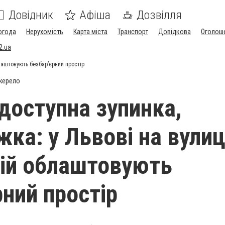
Довідник
Афіша
Дозвілля
огода
Нерухомість
Карта міста
Транспорт
Довідкова
Оголош
2.ua
блаштовують безбар’єрний простір
жерело
 доступна зупинка,
жка: у Львові на вулиц
ій облаштовують
рний простір