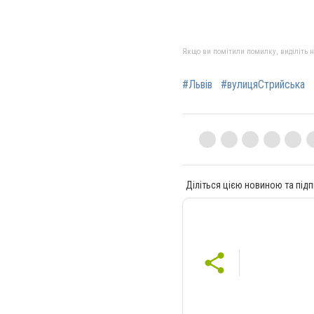
Якщо ви помітили помилку, виділіть нео
#Львів
#вулицяСтрийська
Діліться цією новиною та підп