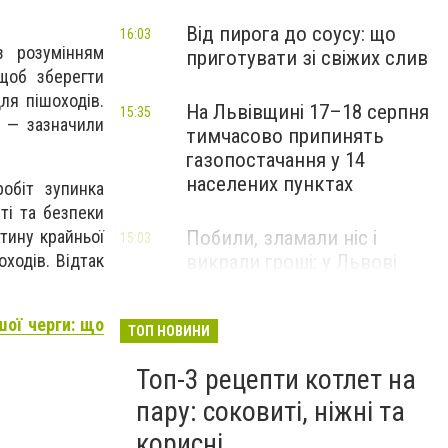
Від пирога до соусу: що
16:03
з розумінням
приготувати зі свіжих слив
щоб зберегти
ля пішоходів.
На Львівщині 17–18 серпня
15:35
, — зазначили
тимчасово припинять
газопостачання у 14
населених пунктах
обіт зупинка
ті та безпеки
Побили, зламали ніс і
тину крайньої
15:03
викрали гроші: у Львові
ходів. Відтак
затримали підозрюваних у
розбої
шої черги: що
ТОП НОВИНИ
Топ-3 рецепти котлет на
пару: соковиті, ніжні та
корисні