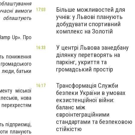
 облаштування
Більше можливостей для
17:03
учасні вимоги
учнів: у Львові планують
а облаштують
добудувати спортивний
комплекс на Золотій
«Ramp Up». Про
У центрі Львова занедбану
16:33
ділянку перетворять на
ють пониження
паркінг, укриття та
 громадського
громадський простір
і люди, батьки
.
Трансформація Служби
16:17
енту міської
безпеки України в умовах
леськів, нова
екзистенційної війни:
а перехрестям
баланс між
євроінтеграційними
стандартами та безпековою
ть підприємці,
стійкістю
боти планують