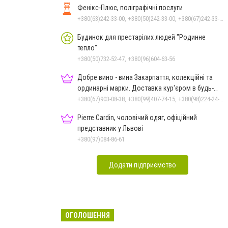
Фенікс-Плюс, поліграфічні послуги
+380(63)242-33-00, +380(50)242-33-00, +380(67)242-33-00
Будинок для престарілих людей "Родинне
тепло"
+380(50)732-52-47, +380(96)604-63-56
Добре вино - вина Закарпаття, колекційні та
ординарні марки. Доставка кур'єром в будь-
яке місто
+380(67)903-08-38, +380(99)407-74-15, +380(98)224-24-44
Pierre Cardin, чоловічий одяг, офіційний
представник у Львові
+380(97)084-86-61
Додати підприємство
ОГОЛОШЕННЯ