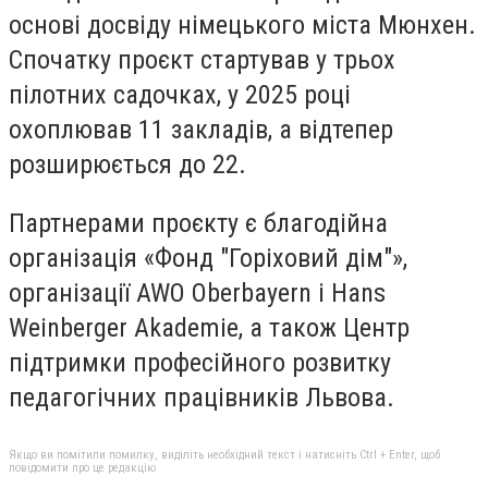
основі досвіду німецького міста Мюнхен.
Спочатку проєкт стартував у трьох
пілотних садочках, у 2025 році
охоплював 11 закладів, а відтепер
розширюється до 22.
Партнерами проєкту є благодійна
організація «Фонд "Горіховий дім"»,
організації AWO Oberbayern і Hans
Weinberger Akademie, а також Центр
підтримки професійного розвитку
педагогічних працівників Львова.
Якщо ви помітили помилку, виділіть необхідний текст і натисніть Ctrl + Enter, щоб
повідомити про це редакцію