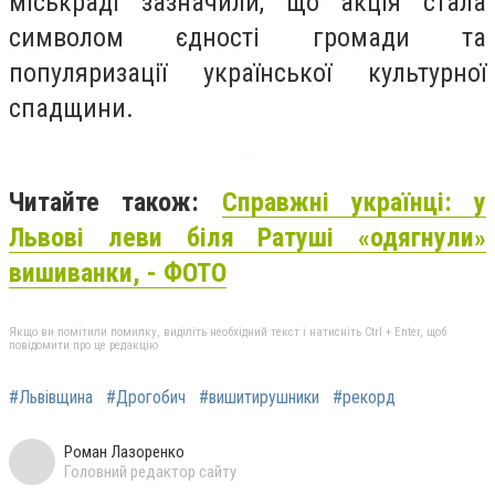
міськраді зазначили, що акція стала
символом єдності громади та
популяризації української культурної
спадщини.
Читайте також:
Справжні українці: у
Львові леви біля Ратуші «одягнули»
вишиванки, - ФОТО
Якщо ви помітили помилку, виділіть необхідний текст і натисніть Ctrl + Enter, щоб
повідомити про це редакцію
#Львівщина
#Дрогобич
#вишитирушники
#рекорд
Роман Лазоренко
Головний редактор сайту