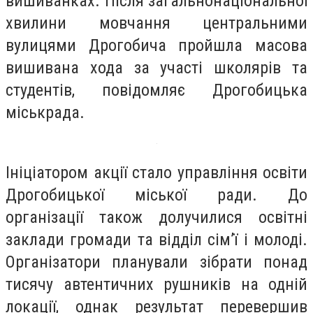
вишиванках. Після загальнонаціональної
хвилини мовчання центральними
вулицями Дрогобича пройшла масова
вишивана хода за участі школярів та
студентів, повідомляє Дрогобицька
міськрада.
Ініціатором акції стало управління освіти
Дрогобицької міської ради. До
організації також долучилися освітні
заклади громади та відділ сім’ї і молоді.
Організатори планували зібрати понад
тисячу автентичних рушників на одній
локації, однак результат перевершив