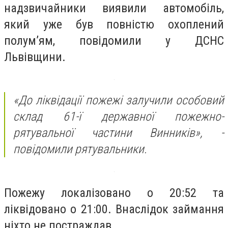
надзвичайники виявили автомобіль,
який уже був повністю охоплений
полум’ям, повідомили у ДСНС
Львівщини.
«До ліквідації пожежі залучили особовий
склад 61-ї державної пожежно-
рятувальної частини Винників», -
повідомили рятувальники.
Пожежу локалізовано о 20:52 та
ліквідовано о 21:00. Внаслідок займання
ніхто не постраждав.