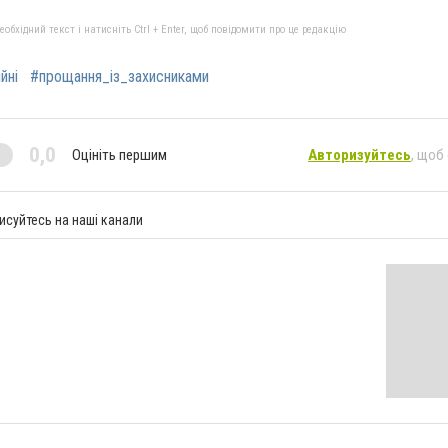
бхідний текст і натисніть Ctrl + Enter, щоб повідомити про це редакцію
йні
#прощання_із_захисниками
0,0
Оцініть першим
Авторизуйтесь
, щоб
исуйтесь на наші канали