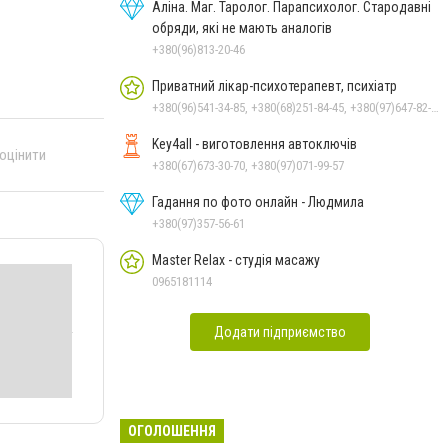
Аліна. Маг. Таролог. Парапсихолог. Стародавні
обряди, які не мають аналогів
+380(96)813-20-46
Приватний лікар-психотерапевт, психіатр
+380(96)541-34-85, +380(68)251-84-45, +380(97)647-82-05
Key4all - виготовлення автоключів
 оцінити
+380(67)673-30-70, +380(97)071-99-57
Гадання по фото онлайн - Людмила
+380(97)357-56-61
Master Relax - студія масажу
0965181114
Додати підприємство
ОГОЛОШЕННЯ