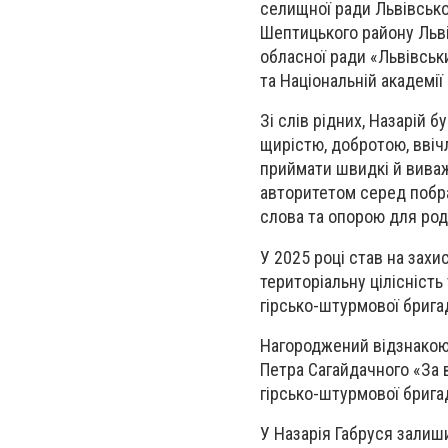
селищної ради Львівсько
Шептицького району Льві
обласної ради «Львівськ
та Національній академії
Зі слів рідних, Назарій
щирістю, добротою, ввічл
приймати швидкі й виваж
авторитетом серед побра
слова та опорою для род
У 2025 році став на захи
територіальну цілісність
гірсько-штурмової брига
Нагороджений відзнакою 
Петра Сагайдачного «За в
гірсько-штурмової брига
У Назарія Габруся залиши