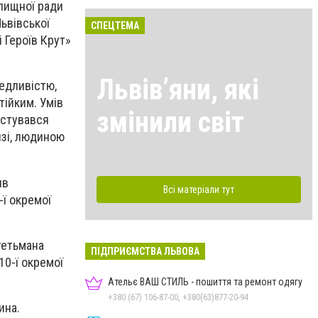
елищної ради
ьвівської
СПЕЦТЕМА
 Героїв Крут»
Львівʼяни, які
ведливістю,
тійким. Умів
змінили світ
истувався
язі, людиною
ив
Всі матеріали тут
-ї окремої
гетьмана
ПІДПРИЄМСТВА ЛЬВОВА
10-ї окремої
Ательє ВАШ СТИЛЬ - пошиття та ремонт одягу
+380 (67) 106-87-00, +380(63)877-20-94
ина.