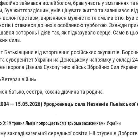
рофесійно займався волейболом, брав участь у змаганнях та 
и, був життєрадісним, умів цінувати життя та залишався ві
я волонтерством, вирізнявся мужністю та сміливістю. Був 
котів і ставився до них з особливою турботою. Завжди при
шався осторонь і діяв так, як підказувало серце. Саме в ць
жня сила.
ст Батьківщини від вторгнення російських окупантів. Борон
 та суверенітет України на Донецькому напрямку у складі 24
мені короля Данила Сухопутних військ Збройних Сил України
Ветеран війни».
ся батько, сестра, кохана дівчина та родина.
2004 — 15.05.2026) Уродженець села Незнанів Львівської 
 3: 19 травня Львів попрощається з трьома захисниками України
у закладі загальної середньої освіти І–ІІ ступенів Добротв