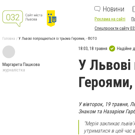
Новини
Реклама на сайті
П
Спецпроєкти сайту 03
Головна
У Львові попрощаються із трьома Героями, - ФОТО
18:03, 18 травня
Надійне 
У Львові
Маргарита Пашкова
журналістка
Героями,
У вівторок, 19 травня,
Знаком та Назарієм Гарб
"Мерія закликає львів’
утриматися в цей час в