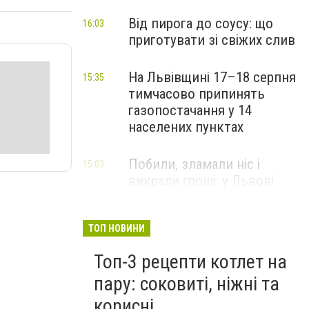
Від пирога до соусу: що
16:03
приготувати зі свіжих слив
На Львівщині 17–18 серпня
15:35
тимчасово припинять
газопостачання у 14
населених пунктах
Побили, зламали ніс і
15:03
викрали гроші: у Львові
затримали підозрюваних у
розбої
ТОП НОВИНИ
Топ-3 рецепти котлет на
пару: соковиті, ніжні та
корисні