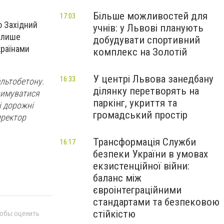
Більше можливостей для
17:03
о Західний
учнів: у Львові планують
е лише
добудувати спортивний
країнами
комплекс на Золотій
У центрі Львова занедбану
16:33
льтобетону.
ділянку перетворять на
римуватися
паркінг, укриття та
і дорожні
громадський простір
иректор
Трансформація Служби
16:17
безпеки України в умовах
екзистенційної війни:
баланс між
євроінтеграційними
стандартами та безпековою
стійкістю
тобы оценить