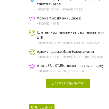
таймтаг у Львові
+380(73)211-21-81, +380(67)211-21-81
Vidnova Clinic (Клініка Віднова)
+380(96)214-03-33
Компанія «Експертиза» - автоекспертиза після
ДТП
+380(67)935-39-99, +380(67)798-61-06, +380(32)234-19-97
Адвокат Дацько Марія Володимирівна
+380(50)072-48-14, +380(93)752-35-81, (067)665-45-85
Ательє ВАШ СТИЛЬ - пошиття та ремонт одягу
+380(63)877-20-94, +380 (67) 106-87-00
Додати підприємство
ОГОЛОШЕННЯ