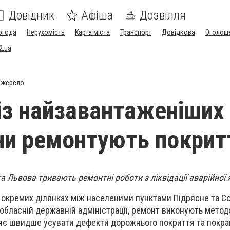
Довідник
Афіша
Дозвілля
огода
Нерухомість
Карта міста
Транспорт
Довідкова
Оголош
2.ua
джерело
 із найзавантаженіших 
и ремонтують покрит
та Львова тривають ремонтні роботи з ліквідації аварійної 
окремих ділянках між населеними пунктами Підрясне та Со
 обласній державній адміністрації, ремонт виконують мето
ляє швидше усувати дефекти дорожнього покриття та покр