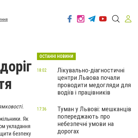
ення
ОСТАННІ НОВИНИ
доріг
Лікувально-діагностичні
18:02
центри Львова почали
тя
проводити медогляди для
водіїв і працівників
ямковості.
Туман у Львові: мешканців
17:36
попереджають про
кільники. Як
небезпечні умови на
дом укладання
дорогах
ащити безпеку