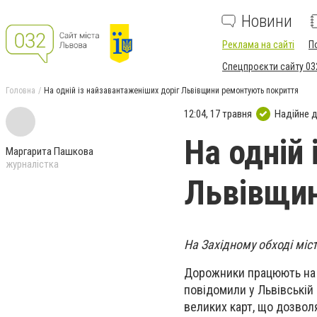
Новини
Реклама на сайті
П
Спецпроєкти сайту 03
Головна
На одній із найзавантаженіших доріг Львівщини ремонтують покриття
12:04, 17 травня
Надійне 
На одній
Маргарита Пашкова
журналістка
Львівщин
На Західному обході міс
Дорожники працюють на 
повідомили у Львівській
великих карт, що дозво