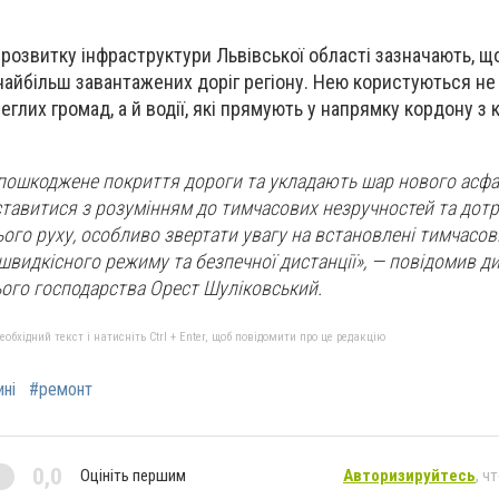
 розвитку інфраструктури Львівської області зазначають, щ
 найбільш завантажених доріг регіону. Нею користуються н
глих громад, а й водії, які прямують у напрямку кордону з 
пошкоджене покриття дороги та укладають шар нового асфа
ставитися з розумінням до тимчасових незручностей та дот
го руху, особливо звертати увагу на встановлені тимчасов
швидкісного режиму та безпечної дистанції», — повідомив д
ого господарства Орест Шуліковський.
бхідний текст і натисніть Ctrl + Enter, щоб повідомити про це редакцію
ні
#ремонт
0,0
Оцініть першим
Авторизируйтесь
, ч