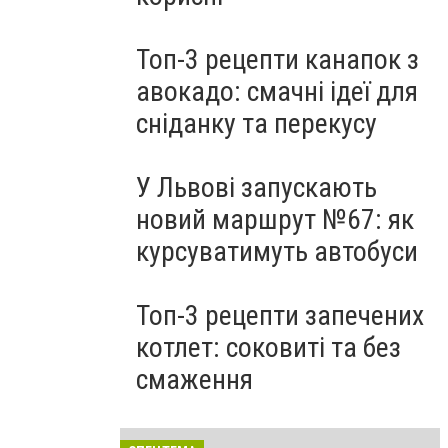
Топ-3 рецепти канапок з
авокадо: смачні ідеї для
сніданку та перекусу
У Львові запускають
новий маршрут №67: як
курсуватимуть автобуси
Топ-3 рецепти запечених
котлет: соковиті та без
смаження