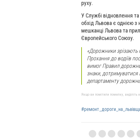
руху.
У Службі відновлення та
обхід Львова є однією з
мешканці Львова та приле
Європейського Союзу.
«Дорожники зрізають 
Прохання до водіїв по
вимог Правил дорожньо
знаки, дотримуватися 
департаменту дорожнь
Якщо ви помітили помилку, виділіть нео
#ремонт_дороги_на_львівщи