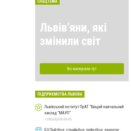
СПЕЦТЕМА
Львівʼяни, які
змінили світ
Всі матеріали тут
ПІДПРИЄМСТВА ЛЬВОВА
Львівський інститут ПрАТ "Вищий навчальний
заклад "МАУП"
+380(68)690-84-85
Б3 Пейтбол, страйкбол, пейнтбол, лазертаг,