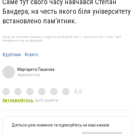
Саме тут свого часу навчався
Степан
Бандера
, на честь якого біля університету
встановлено пам’ятник.
Якщо ви помітили помилку, виділіть необхідний текст і натисніть Ctrl + Enter, щоб
повідомити про це редакцію
#дубляни
#свято
Маргарита Пашкова
журналістка
0,0
Авторизуйтесь
, щоб оцінити
Діліться цією новиною та підписуйтесь на наші канали