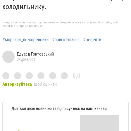
холодильнику.
Якщо ви помітили помилку, виділіть необхідний текст і натисніть Ctrl + Enter, щоб
повідомити про це редакцію
#морвква_по-корейськи
#приготування
#рецепти
Едуард Гонтовський
Журналіст
0,0
Авторизуйтесь
, щоб оцінити
Діліться цією новиною та підписуйтесь на наші канали