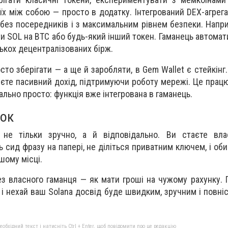
їх між собою — просто в додатку. Інтегрований DEX-агрег
без посередників і з максимальним рівнем безпеки. Наприк
ти SOL на BTC або будь-який інший токен. Гаманець автома
лькох децентралізованих бірж.
сто зберігати — а ще й заробляти, в Gem Wallet є стейкінг
уєте пасивний дохід, підтримуючи роботу мережі. Це працю
ально просто: функція вже інтегрована в гаманець.
нок
не тільки зручно, а й відповідально. Ви стаєте вла
 сид фразу на папері, не діліться приватним ключем, і оби
шому місці.
ез власного гаманця — як мати гроші на чужому рахунку. 
 і нехай ваш Solana досвід буде швидким, зручним і повні
бхідний текст і натисніть Ctrl + Enter, щоб повідомити про це редакцію