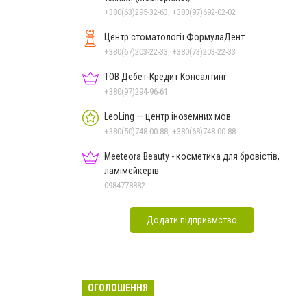
+380(63)295-32-63, +380(97)692-02-02
Центр стоматології ФормулаДент
+380(67)203-22-33, +380(73)203-22-33
ТОВ Дебет-Кредит Консалтинг
+380(97)294-96-61
LeoLing — центр іноземних мов
+380(50)748-00-88, +380(68)748-00-88
Meeteora Beauty - косметика для бровістів,
ламімейкерів
0984778882
Додати підприємство
ОГОЛОШЕННЯ