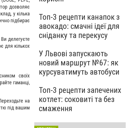
атор дозволяє
лад, у кілька
Топ-3 рецепти канапок з
тично підбирає
авокадо: смачні ідеї для
сніданку та перекусу
. Ви делегуєте
є для кількох
У Львові запускають
новий маршрут №67: як
курсуватимуть автобуси
сником своїх
райте гаманці,
Топ-3 рецепти запечених
котлет: соковиті та без
Переходьте на
смаження
стю під вашим