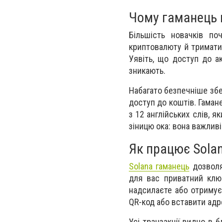
Чому гаманець 
Більшість новачків по
криптовалюту й тримати 
Уявіть, що доступ до а
зникають.
Набагато безпечніше збе
доступ до коштів. Гамане
з 12 англійських слів, я
зіницю ока: вона важливі
Як працює Sola
Solana гаманець
дозволя
для вас приватний клю
надсилаєте або отримує
QR-код або вставити адр
Усі транзакції видно в 