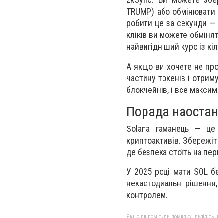
TRUMP) або обмінювати 
робити це за секунди — 
кліків ви можете обміня
найвигідніший курс із кі
А якщо ви хочете не про
частину токенів і отрим
блокчейнів, і все максим
Порада наоста
Solana гаманець — це 
криптоактивів. Збережіть
де безпека стоїть на пер
У 2025 році мати SOL б
некастодиальні рішення,
контролем.
Якщо ви помітили помилку, виділіть нео