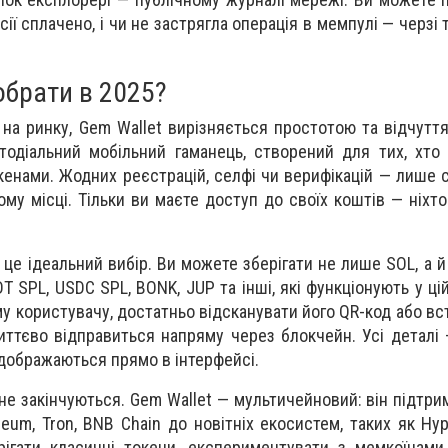
сії сплачено, і чи не застрягла операція в мемпулі — черзі 
обрати в 2025?
є на ринку, Gem Wallet вирізняється простотою та відчутт
тодіальний мобільний гаманець, створений для тих, хто
енами. Жодних реєстрацій, селфі чи верифікацій — лише с
ому місці. Тільки ви маєте доступ до своїх коштів — ніхто
 це ідеальний вибір. Ви можете зберігати не лише SOL, а й
T SPL, USDC SPL, BONK, JUP та інші, які функціонують у ц
у користувачу, достатньо відсканувати його QR-код або вс
иттєво відправиться напряму через блокчейн. Усі деталі —
відображаються прямо в інтерфейсі.
не закінчуються. Gem Wallet — мультичейновий: він підтри
reum, Tron, BNB Chain до новітніх екосистем, таких як Hype
ігати класичні токени, експериментувати з мемкоїнами