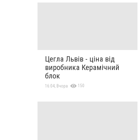
Цегла Львів - ціна від
виробника Керамічний
блок
150
16:04, Вчора