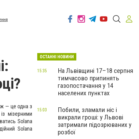
ення
ОСТАННІ НОВИНИ
і:
На Львівщині 17–18 серпня
15:35
тимчасово припинять
оці?
газопостачання у 14
населених пунктах
 ж — це одна з
Побили, зламали ніс і
15:03
 із мізерними
викрали гроші: у Львові
ватись Solana
затримали підозрюваних у
дійний Solana
розбої