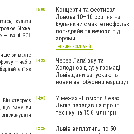
Концерти та фестивалі
15:00
Львова 10–16 серпня на
тись, купити
будь-який смак: етнофольк,
тролює біржа.
поп-драйв та вечори під
се — ваші SOL
зорями
НОВИНИ КОМПАНІЙ
 лише ви маєте
Через Лапаївку та
14:33
 фразу — набір
Холодновідку: у громаді
ерігайте її як
Львівщини запускають
новий автобусний маршрут
У межах «Помсти Лева»
14:03
. Він створює
Львів передав на фронт
е, що саме ви
техніку на 15,6 млн грн
 відсканувати
Львів виплатить по 50
13:35
еревірити, чи