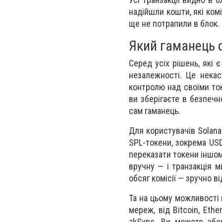
надійшли кошти, які комі
ще не потрапили в блок.
Який гаманець 
Серед усіх рішень, які 
незалежності. Це некас
контролю над своїми ток
ви зберігаєте в безпечн
сам гаманець.
Для користувачів Solana
SPL-токени, зокрема USD
переказати токени іншом
вручну — і транзакція м
обсяг комісії — зручно 
Та на цьому можливості 
мереж, від Bitcoin, Ethe
zkSync. Ви можете збер