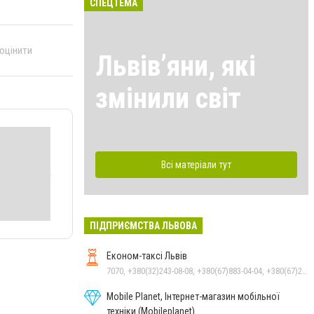
СПЕЦТЕМА
 оцінити
Львівʼяни, які
змінили світ
Всі матеріали тут
ПІДПРИЄМСТВА ЛЬВОВА
Економ-таксі Львів
7070, +380(32)243-08-08, +380(67)883-04-04, +380(67)247-15-15, +380(63)562-07-05, +380(93)247-15-15, +380(99)243-08-08, +380(95)247-15-15
Mobile Planet, Інтернет-магазин мобільної
техніки (Mobileplanet)