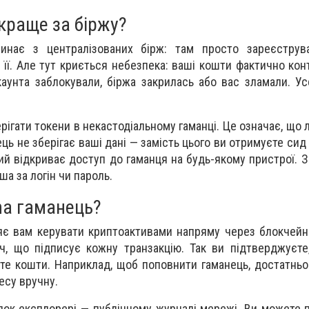
краще за біржу?
чинає з централізованих бірж: там просто зареєструва
її. Але тут криється небезпека: ваші кошти фактично кон
каунта заблокували, біржа закрилась або вас зламали. У
рігати токени в некастодіальному гаманці. Це означає, що
ць не зберігає ваші дані — замість цього ви отримуєте сид
кий відкриває доступ до гаманця на будь-якому пристрої. Зб
ша за логін чи пароль.
na гаманець?
є вам керувати криптоактивами напряму через блокчейн
ч, що підписує кожну транзакцію. Так ви підтверджуєт
те кошти. Наприклад, щоб поповнити гаманець, достатньо
есу вручну.
блок експлорері — публічному журналі мережі. Ви можете п