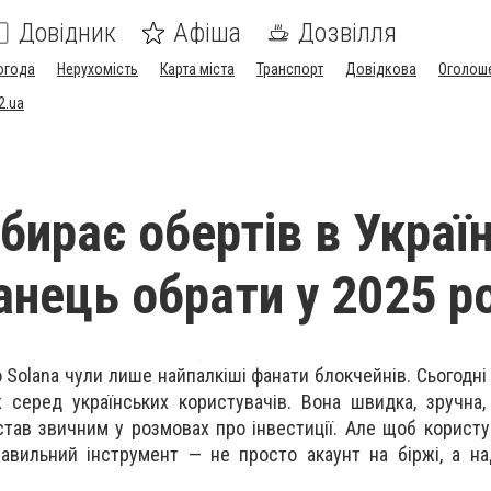
Довідник
Афіша
Дозвілля
огода
Нерухомість
Карта міста
Транспорт
Довідкова
Оголош
2.ua
бирає обертів в Україн
анець обрати у 2025 р
о Solana чули лише найпалкіші фанати блокчейнів. Сьогодні
серед українських користувачів. Вона швидка, зручна,
став звичним у розмовах про інвестиції. Але щоб користу
равильний інструмент — не просто акаунт на біржі, а на