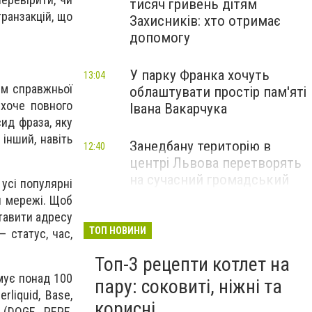
тисяч гривень дітям
транзакцій, що
Захисників: хто отримає
допомогу
У парку Франка хочуть
13:04
ям справжньої
облаштувати простір пам'яті
 хоче повного
Івана Вакарчука
ид фраза, яку
 інший, навіть
Занедбану територію в
12:40
центрі Львова перетворять
на сучасний громадський
 усі популярні
простір
ій мережі. Щоб
тавити адресу
ТОП НОВИНИ
 статус, час,
Топ-3 рецепти котлет на
мує понад 100
пару: соковиті, ніжні та
rliquid, Base,
корисні
 (DOGE, PEPE,